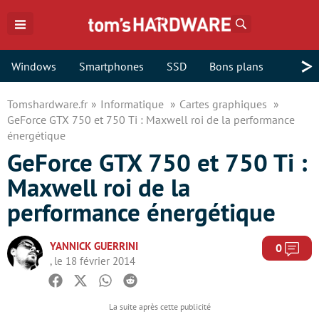
Rechercher
>
Windows
Smartphones
SSD
Bons plans
Tomshardware.fr
Informatique
Cartes graphiques
GeForce GTX 750 et 750 Ti : Maxwell roi de la performance
énergétique
GeForce GTX 750 et 750 Ti :
Maxwell roi de la
performance énergétique
YANNICK GUERRINI
Com
0
, le 18 février 2014
Facebook
Twitter
Whatsapp
Reddit