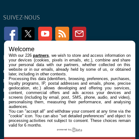
SUIVEZ-NOUS
Facebook
Twitter
Youtube
RSS
Newsletter
Welcome
With our 226
partners
, we wish to store and access information on
ENTREPRISE
À PROPOS
your devices (cookies, pixels in emails, etc.), combine and share
your personal data with our partners, whether collected on this
website or in our emails, already held by some of us, or obtained
Confidentialité et Cookies
Contact
later, including in other contexts.
Processing this data (identifiers, browsing, preferences, purchases,
Mentions légales et CGU
loyalty programs, IP, postal addresses and emails, phone, precise
geolocation, etc.) allows developing and offering you services,
Préférences Cookies
content, commercial offers and ads across your devices and
screens (including by email, post, SMS, phone, audio, and video),
Qui sommes nous
personalising them, measuring their performance, and analysing
audiences.
You can "accept all" and withdraw your consent at any time via the
"cookie" icon
. You can also "set detailed preferences" and object to
processing activities not subject to consent. These choices remain
valid for 6 months.
powered by