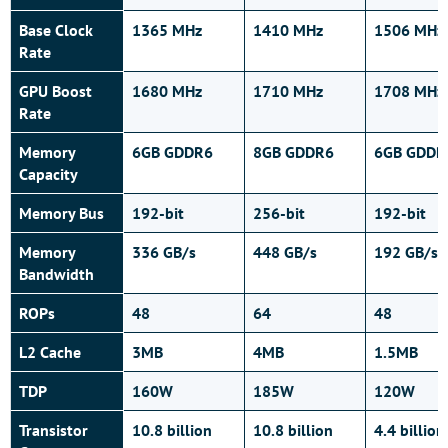
Base Clock
1365 MHz
1410 MHz
1506 MHz
Rate
GPU Boost
1680 MHz
1710 MHz
1708 MHz
Rate
Memory
6GB GDDR6
8GB GDDR6
6GB GDDR
Capacity
Memory Bus
192-bit
256-bit
192-bit
Memory
336 GB/s
448 GB/s
192 GB/s
Bandwidth
ROPs
48
64
48
L2 Cache
3MB
4MB
1.5MB
TDP
160W
185W
120W
Transistor
10.8 billion
10.8 billion
4.4 billion