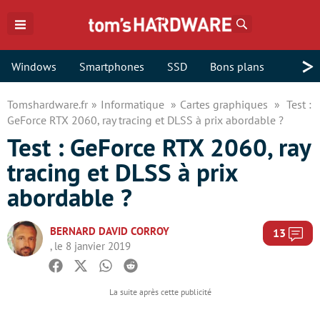
Rechercher
>
Windows
Smartphones
SSD
Bons plans
Tomshardware.fr
Informatique
Cartes graphiques
Test :
GeForce RTX 2060, ray tracing et DLSS à prix abordable ?
Test : GeForce RTX 2060, ray
tracing et DLSS à prix
abordable ?
BERNARD DAVID CORROY
Com
13
, le 8 janvier 2019
Facebook
Twitter
Whatsapp
Reddit