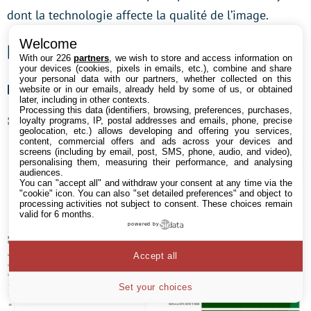
dont la technologie affecte la qualité de l’image.
Welcome
Bench : Destiny 2 et Far Cry 5
With our 226
partners
, we wish to store and access information on
your devices (cookies, pixels in emails, etc.), combine and share
your personal data with our partners, whether collected on this
Destiny 2 (DX11)
website or in our emails, already held by some of us, or obtained
later, including in other contexts.
Processing this data (identifiers, browsing, preferences, purchases,
loyalty programs, IP, postal addresses and emails, phone, precise
geolocation, etc.) allows developing and offering you services,
content, commercial offers and ads across your devices and
screens (including by email, post, SMS, phone, audio, and video),
personalising them, measuring their performance, and analysing
audiences.
You can "accept all" and withdraw your consent at any time via the
"cookie" icon
. You can also "set detailed preferences" and object to
processing activities not subject to consent. These choices remain
valid for 6 months.
powered by
Accept all
Set your choices