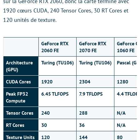
sur la GeForce RTX 2060, donc la carte termine avec
1920 cœurs CUDA, 240 Tensor Cores, 30 RT Cores et
120 unités de texture.
GeForce RTX
GeForce RTX
GeForce G
2060 FE
2070 FE
1060 FE
Architecture
Turing (TU106)
Turing (TU106)
Pascal (G
(GPU)
CUDA Cores
1920
2304
1280
Peak FP32
6.45 TLFOPS
7.9 TFLOPS
4.4 TFLOP
Compute
Tensor Cores
240
288
N/A
RT Cores
30
36
N/A
Texture Units
120
144
80