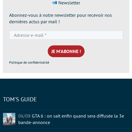
Newsletter
Abonnez-vous à notre newsletter pour recevoir nos
dernières actus par mail !
Adresse
e-
mail
*
Politique de confidentialité
TOM'S GUIDE
06/08
GTA 6 : on sait enfin quand sera diffusée la 3e
bande-annonce