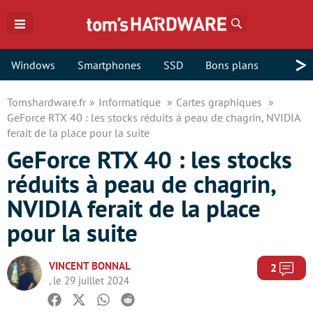
Rechercher
>
Windows
Smartphones
SSD
Bons plans
Tomshardware.fr
Informatique
Cartes graphiques
GeForce RTX 40 : les stocks réduits à peau de chagrin, NVIDIA
ferait de la place pour la suite
GeForce RTX 40 : les stocks
réduits à peau de chagrin,
NVIDIA ferait de la place
pour la suite
VINCENT BONNAL
Com
2
, le 29 juillet 2024
Facebook
Twitter
Whatsapp
Reddit