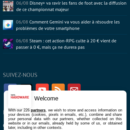
06/08
Disney+ va ravir les fans de foot avec la diffusion
de ce championnat majeur
06/08
Comment Gemini va vous aider à résoudre les
problèmes de votre smartphone
06/08
Steam : cet action-RPG culte à 20 € vient de
passer à 0 €, mais ça ne durera pas
SUIVEZ-NOUS
Facebook
Twitter
Youtube
RSS
Newsletter
Welcome
With our 226
partners
, we wish to store and access information on
ENTREPRISE
À PROPOS
your devices (cookies, pixels in emails, etc.), combine and share
your personal data with our partners, whether collected on this
website or in our emails, already held by some of us, or obtained
Confidentialité et Cookies
Contact
later, including in other contexts.