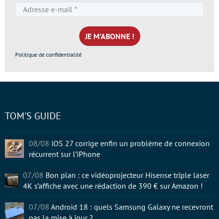
Adresse
e-
mail
*
Politique de confidentialité
TOM'S GUIDE
08/08
iOS 27 corrige enfin un problème de connexion
récurrent sur l’iPhone
07/08
Bon plan : ce vidéoprojecteur Hisense triple laser
4K s’affiche avec une rédaction de 390 € sur Amazon !
07/08
Android 18 : quels Samsung Galaxy ne recevront
pas la mise à jour ?