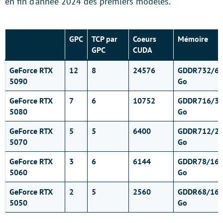
en fin d’année 2024 des premiers modèles.
GPC
TCP par
Coeurs
Mémoire
GPC
CUDA
GeForce RTX
12
8
24576
GDDR732/6
5090
Go
GeForce RTX
7
6
10752
GDDR716/3
5080
Go
GeForce RTX
5
5
6400
GDDR712/2
5070
Go
GeForce RTX
3
6
6144
GDDR78/16
5060
Go
GeForce RTX
2
5
2560
GDDR68/16
5050
Go