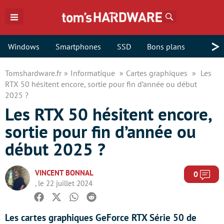
Rechercher
>
Windows
Smartphones
SSD
Bons plans
Tomshardware.fr
Informatique
Cartes graphiques
Les
RTX 50 hésitent encore, sortie pour fin d’année ou début
2025 ?
Les RTX 50 hésitent encore,
sortie pour fin d’année ou
début 2025 ?
VINCENT BONNAL
Com
0
, le 22 juillet 2024
Facebook
Twitter
Whatsapp
Reddit
Les cartes graphiques GeForce RTX Série 50 de