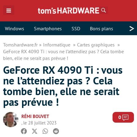
Rechercher
>
Windows
Smartphones
SSD
Bons plans
Tomshardware.fr
Informatique
Cartes graphiques
GeForce RX 4090 Ti : vous ne l’attendiez pas ? Cela tombe
bien, elle ne serait pas prévue !
GeForce RX 4090 Ti : vous
ne l’attendiez pas ? Cela
tombe bien, elle ne serait
pas prévue !
RÉMI BOUVET
Com
0
, le 28 juillet 2023
Facebook
Twitter
Whatsapp
Reddit