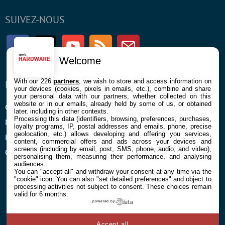
SUIVEZ-NOUS
Facebook
Twitter
Youtube
RSS
Newsletter
Welcome
With our 226
partners
, we wish to store and access information on
ENTREPRISE
À PROPOS
your devices (cookies, pixels in emails, etc.), combine and share
your personal data with our partners, whether collected on this
website or in our emails, already held by some of us, or obtained
Confidentialité et Cookies
Contact
later, including in other contexts.
Processing this data (identifiers, browsing, preferences, purchases,
Mentions légales et CGU
loyalty programs, IP, postal addresses and emails, phone, precise
geolocation, etc.) allows developing and offering you services,
Préférences Cookies
content, commercial offers and ads across your devices and
screens (including by email, post, SMS, phone, audio, and video),
Qui sommes nous
personalising them, measuring their performance, and analysing
audiences.
You can "accept all" and withdraw your consent at any time via the
"cookie" icon
. You can also "set detailed preferences" and object to
processing activities not subject to consent. These choices remain
valid for 6 months.
powered by
© 2026 Galaxie Media Tous droits réservés
Accept all