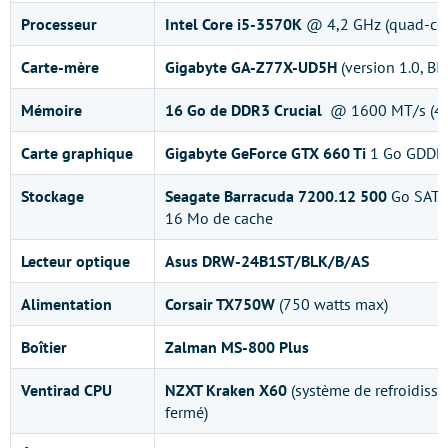
Processeur
Intel Core i5-3570K
@ 4,2 GHz (quad-cor
Carte-mère
Gigabyte GA-Z77X-UD5H
(version 1.0, BI
Mémoire
16 Go de DDR3 Crucial
@ 1600 MT/s (4 
Carte graphique
Gigabyte GeForce GTX 660 Ti
1 Go GDDR5
Stockage
Seagate Barracuda 7200.12 500
Go SATA 
16 Mo de cache
Lecteur optique
Asus DRW-24B1ST/BLK/B/AS
Alimentation
Corsair
TX750W
(750 watts max)
Boîtier
Zalman MS-800 Plus
Ventirad CPU
NZXT Kraken X60
(système de refroidisse
fermé)