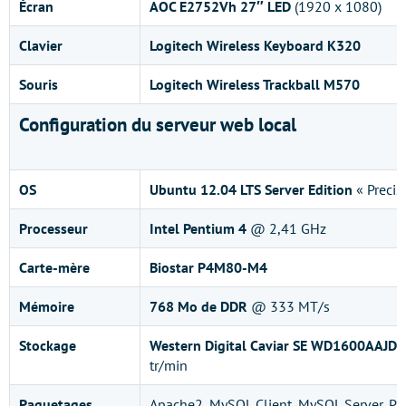
Écran
AOC E2752Vh 27″ LED
(1920 x 1080)
Clavier
Logitech Wireless Keyboard K320
Souris
Logitech Wireless Trackball M570
Configuration du serveur web local
OS
Ubuntu 12.04 LTS Server Edition
« Precis
Processeur
Intel Pentium 4
@ 2,41 GHz
Carte-mère
Biostar P4M80-M4
Mémoire
768 Mo de DDR
@ 333 MT/s
Stockage
Western Digital Caviar SE WD1600AAJD
,
tr/min
Paquetages
Apache2, MySQL Client, MySQL Server, P