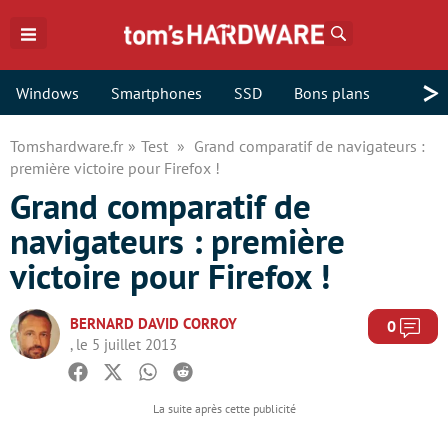
Rechercher
>
Windows
Smartphones
SSD
Bons plans
Tomshardware.fr
Test
Grand comparatif de navigateurs :
première victoire pour Firefox !
Grand comparatif de
navigateurs : première
victoire pour Firefox !
BERNARD DAVID CORROY
Com
0
, le 5 juillet 2013
Facebook
Twitter
Whatsapp
Reddit