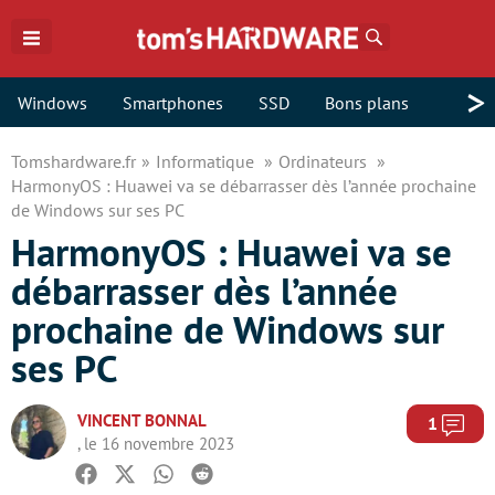
Rechercher
>
Windows
Smartphones
SSD
Bons plans
Tomshardware.fr
Informatique
Ordinateurs
HarmonyOS : Huawei va se débarrasser dès l’année prochaine
de Windows sur ses PC
HarmonyOS : Huawei va se
débarrasser dès l’année
prochaine de Windows sur
ses PC
VINCENT BONNAL
Com
1
, le 16 novembre 2023
Facebook
Twitter
Whatsapp
Reddit