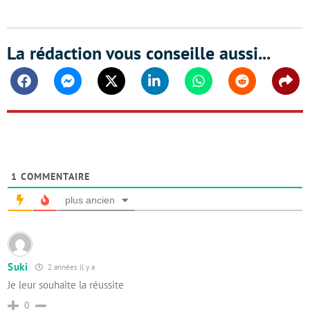
La rédaction vous conseille aussi...
Facebook
Messenger
Twitter
Linkedin
Whatsapp
Reddit
Shar
1
COMMENTAIRE
plus ancien
Suki
2 années il y a
Je leur souhaite la réussite
0