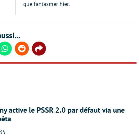
que fantasmer hier.
ussi...
din
Whatsapp
Reddit
Share
ny active le PSSR 2.0 par défaut via une
bêta
:35