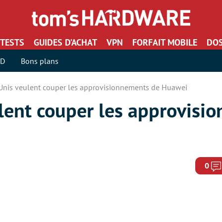
TESTS
GUIDES D’ACHAT
VPN
FORFAIT MOBILE
DOS
SD
Bons plans
-Unis veulent couper les approvisionnements de Huawei
ulent couper les approvisi
0