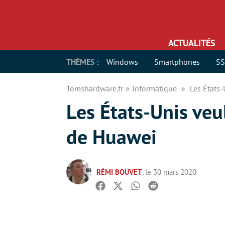
ACTUALITÉS
THÈMES :
Windows
Smartphones
S
Tomshardware.fr
Informatique
Les États
Les États-Unis ve
de Huawei
RÉMI BOUVET
, le 30 mars 2020
Facebook
Twitter
Whatsapp
Reddit