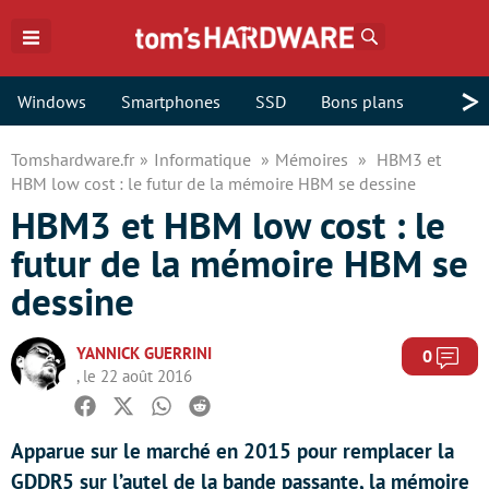
Rechercher
>
Windows
Smartphones
SSD
Bons plans
Tomshardware.fr
Informatique
Mémoires
HBM3 et
HBM low cost : le futur de la mémoire HBM se dessine
HBM3 et HBM low cost : le
futur de la mémoire HBM se
dessine
YANNICK GUERRINI
Com
0
, le 22 août 2016
Facebook
Twitter
Whatsapp
Reddit
Apparue sur le marché en 2015 pour remplacer la
GDDR5 sur l’autel de la bande passante, la mémoire