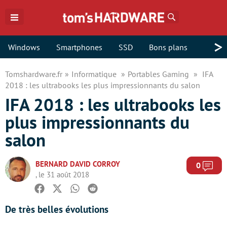
Rechercher
>
Windows
Smartphones
SSD
Bons plans
Tomshardware.fr
Informatique
Portables Gaming
IFA
2018 : les ultrabooks les plus impressionnants du salon
IFA 2018 : les ultrabooks les
plus impressionnants du
salon
BERNARD DAVID CORROY
Com
0
, le 31 août 2018
Facebook
Twitter
Whatsapp
Reddit
De très belles évolutions