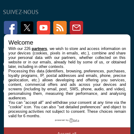
SUIVEZ-NOUS
Facebook
Twitter
Youtube
RSS
Newsletter
Welcome
With our 226
partners
, we wish to store and access information on
ENTREPRISE
À PROPOS
your devices (cookies, pixels in emails, etc.), combine and share
your personal data with our partners, whether collected on this
website or in our emails, already held by some of us, or obtained
Confidentialité et Cookies
Contact
later, including in other contexts.
Processing this data (identifiers, browsing, preferences, purchases,
Mentions légales et CGU
loyalty programs, IP, postal addresses and emails, phone, precise
geolocation, etc.) allows developing and offering you services,
Préférences Cookies
content, commercial offers and ads across your devices and
screens (including by email, post, SMS, phone, audio, and video),
Qui sommes nous
personalising them, measuring their performance, and analysing
audiences.
You can "accept all" and withdraw your consent at any time via the
"cookie" icon
. You can also "set detailed preferences" and object to
processing activities not subject to consent. These choices remain
valid for 6 months.
powered by
© 2026 Galaxie Media Tous droits réservés
Accept all