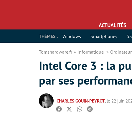
ACTUALITÉS
THÈMES :
Windows
Smartphones
S
Tomshardware.fr
Informatique
Ordinateu
Intel Core 3 : la 
par ses performan
CHARLES GOUIN-PEYROT
, le 22 juin 20
Facebook
Twitter
Whatsapp
Reddit