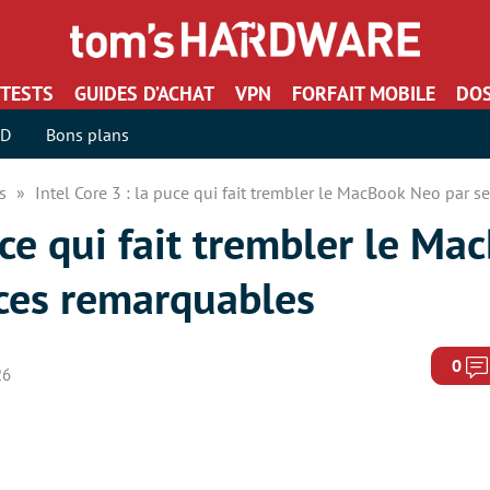
TESTS
GUIDES D’ACHAT
VPN
FORFAIT MOBILE
DOS
SD
Bons plans
rs
Intel Core 3 : la puce qui fait trembler le MacBook Neo par
puce qui fait trembler le M
ces remarquables
0
26