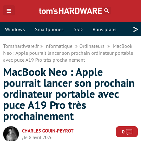
Rechercher
>
Windows
Smartphones
SSD
Bons plans
Tomshardware.fr
Informatique
Ordinateurs
MacBook
Neo : Apple pourrait lancer son prochain ordinateur portable
avec puce A19 Pro très prochainement
MacBook Neo : Apple
pourrait lancer son prochain
ordinateur portable avec
puce A19 Pro très
prochainement
CHARLES GOUIN-PEYROT
Com
0
, le 8 avril 2026