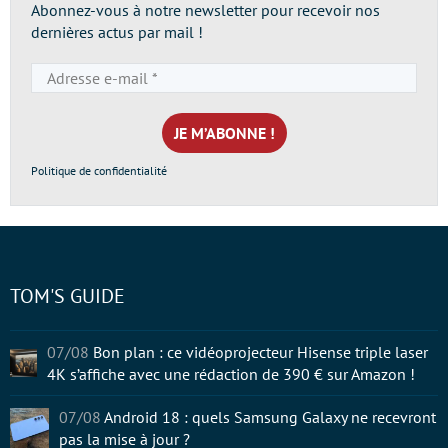
Abonnez-vous à notre newsletter pour recevoir nos
dernières actus par mail !
Adresse
e-
mail
*
Politique de confidentialité
TOM'S GUIDE
07/08
Bon plan : ce vidéoprojecteur Hisense triple laser
4K s’affiche avec une rédaction de 390 € sur Amazon !
07/08
Android 18 : quels Samsung Galaxy ne recevront
pas la mise à jour ?