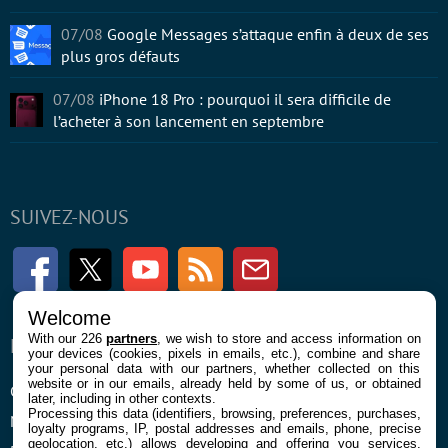
07/08
Google Messages s’attaque enfin à deux de ses
plus gros défauts
07/08
iPhone 18 Pro : pourquoi il sera difficile de
l’acheter à son lancement en septembre
SUIVEZ-NOUS
Facebook
Twitter
Youtube
RSS
Newsletter
Welcome
With our 226
partners
, we wish to store and access information on
ENTREPRISE
À PROPOS
your devices (cookies, pixels in emails, etc.), combine and share
your personal data with our partners, whether collected on this
website or in our emails, already held by some of us, or obtained
Confidentialité et Cookies
Contact
later, including in other contexts.
Processing this data (identifiers, browsing, preferences, purchases,
Mentions légales et CGU
loyalty programs, IP, postal addresses and emails, phone, precise
geolocation, etc.) allows developing and offering you services,