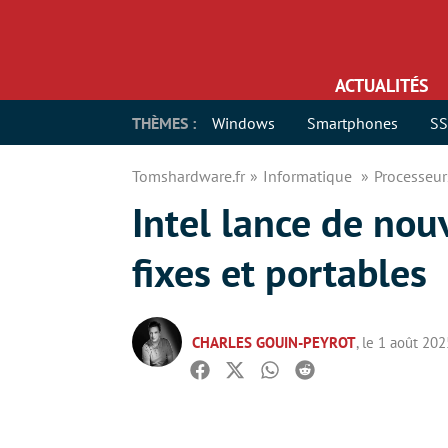
ACTUALITÉS
THÈMES :
Windows
Smartphones
S
Tomshardware.fr
Informatique
Processeu
Intel lance de nou
fixes et portables
CHARLES GOUIN-PEYROT
, le 1 août 202
Facebook
Twitter
Whatsapp
Reddit