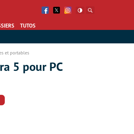
Facebook
Twitter
Facebook
Rechercher
SIERS
TUTOS
es et portables
ra 5 pour PC
Commentaires