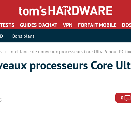
TESTS
GUIDES D’ACHAT
VPN
FORFAIT MOBILE
DOS
SD
Bons plans
rs
Intel lance de nouveaux processeurs Core Ultra 5 pour PC fix
veaux processeurs Core Ult
0
5