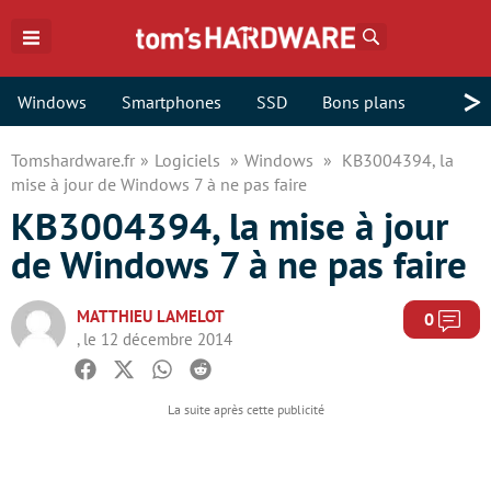
Rechercher
>
Windows
Smartphones
SSD
Bons plans
Tomshardware.fr
Logiciels
Windows
KB3004394, la
mise à jour de Windows 7 à ne pas faire
KB3004394, la mise à jour
de Windows 7 à ne pas faire
MATTHIEU LAMELOT
Com
0
, le 12 décembre 2014
Facebook
Twitter
Whatsapp
Reddit