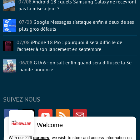
07/08
Android 18 : quels Samsung Galaxy ne recevront
pas la mise à jour ?
07/08
Google Messages s’attaque enfin à deux de ses
plus gros défauts
07/08
iPhone 18 Pro : pourquoi il sera difficile de
l’acheter à son lancement en septembre
06/08
GTA 6 : on sait enfin quand sera diffusée la 3e
bande-annonce
SUIVEZ-NOUS
Facebook
Twitter
Youtube
RSS
Newsletter
Welcome
With our 226
partners
, we wish to store and access information on
ENTREPRISE
À PROPOS