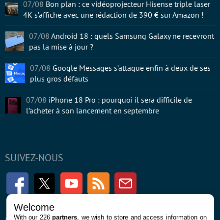
07/08
Bon plan : ce vidéoprojecteur Hisense triple laser
4K s’affiche avec une rédaction de 390 € sur Amazon !
07/08
Android 18 : quels Samsung Galaxy ne recevront
pas la mise à jour ?
07/08
Google Messages s’attaque enfin à deux de ses
plus gros défauts
07/08
iPhone 18 Pro : pourquoi il sera difficile de
l’acheter à son lancement en septembre
SUIVEZ-NOUS
Facebook
Twitter
Youtube
RSS
Newsletter
Welcome
With our 226
partners
, we wish to store and access information on