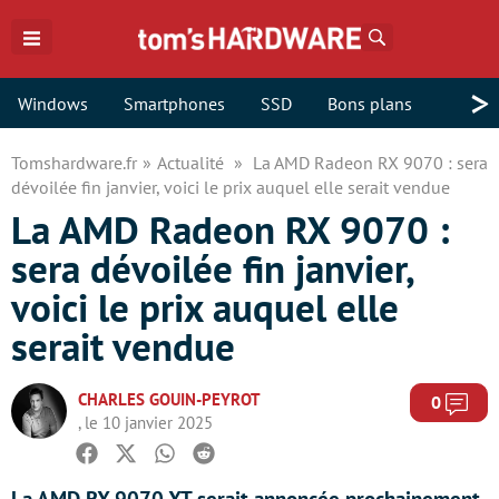
Rechercher
>
Windows
Smartphones
SSD
Bons plans
Tomshardware.fr
Actualité
La AMD Radeon RX 9070 : sera
dévoilée fin janvier, voici le prix auquel elle serait vendue
La AMD Radeon RX 9070 :
sera dévoilée fin janvier,
voici le prix auquel elle
serait vendue
CHARLES GOUIN-PEYROT
Com
0
, le 10 janvier 2025
Facebook
Twitter
Whatsapp
Reddit