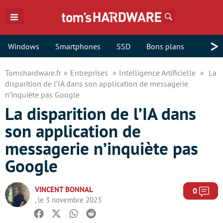
Rechercher
>
Windows
Smartphones
SSD
Bons plans
Tomshardware.fr
Entreprises
Intelligence Artificielle
La
disparition de l’IA dans son application de messagerie
n’inquiète pas Google
La disparition de l’IA dans
son application de
messagerie n’inquiète pas
Google
VINCENT BONNAL
Com
0
, le 3 novembre 2023
Facebook
Twitter
Whatsapp
Reddit