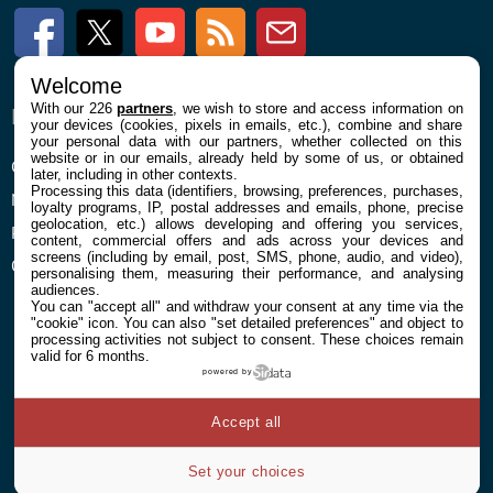
Facebook
Twitter
Youtube
RSS
Newsletter
Welcome
With our 226
partners
, we wish to store and access information on
ENTREPRISE
À PROPOS
your devices (cookies, pixels in emails, etc.), combine and share
your personal data with our partners, whether collected on this
website or in our emails, already held by some of us, or obtained
Confidentialité et Cookies
Contact
later, including in other contexts.
Processing this data (identifiers, browsing, preferences, purchases,
Mentions légales et CGU
loyalty programs, IP, postal addresses and emails, phone, precise
geolocation, etc.) allows developing and offering you services,
Préférences Cookies
content, commercial offers and ads across your devices and
screens (including by email, post, SMS, phone, audio, and video),
Qui sommes nous
personalising them, measuring their performance, and analysing
audiences.
You can "accept all" and withdraw your consent at any time via the
"cookie" icon
. You can also "set detailed preferences" and object to
processing activities not subject to consent. These choices remain
valid for 6 months.
powered by
© 2026 Galaxie Media Tous droits réservés
Accept all
Set your choices