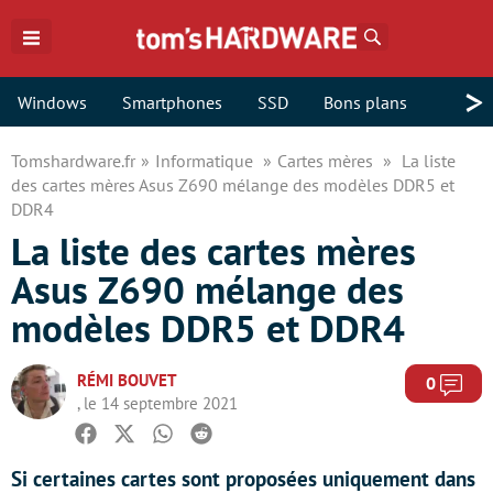
Rechercher
>
Windows
Smartphones
SSD
Bons plans
Tomshardware.fr
Informatique
Cartes mères
La liste
des cartes mères Asus Z690 mélange des modèles DDR5 et
DDR4
La liste des cartes mères
Asus Z690 mélange des
modèles DDR5 et DDR4
RÉMI BOUVET
Com
0
, le 14 septembre 2021
Facebook
Twitter
Whatsapp
Reddit
Si certaines cartes sont proposées uniquement dans