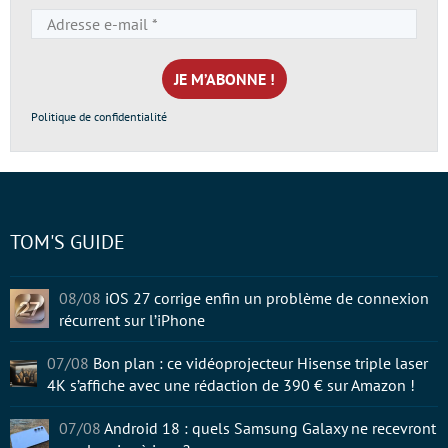
Adresse
e-
mail
*
Politique de confidentialité
TOM'S GUIDE
08/08
iOS 27 corrige enfin un problème de connexion
récurrent sur l’iPhone
07/08
Bon plan : ce vidéoprojecteur Hisense triple laser
4K s’affiche avec une rédaction de 390 € sur Amazon !
07/08
Android 18 : quels Samsung Galaxy ne recevront