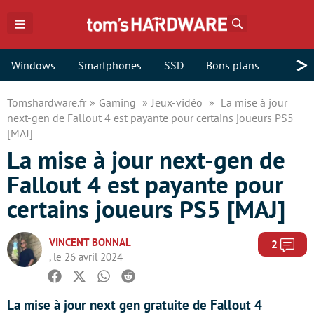
Rechercher
>
Windows
Smartphones
SSD
Bons plans
Tomshardware.fr
Gaming
Jeux-vidéo
La mise à jour
next-gen de Fallout 4 est payante pour certains joueurs PS5
[MAJ]
La mise à jour next-gen de
Fallout 4 est payante pour
certains joueurs PS5 [MAJ]
VINCENT BONNAL
Com
2
, le 26 avril 2024
Facebook
Twitter
Whatsapp
Reddit
La mise à jour next gen gratuite de Fallout 4