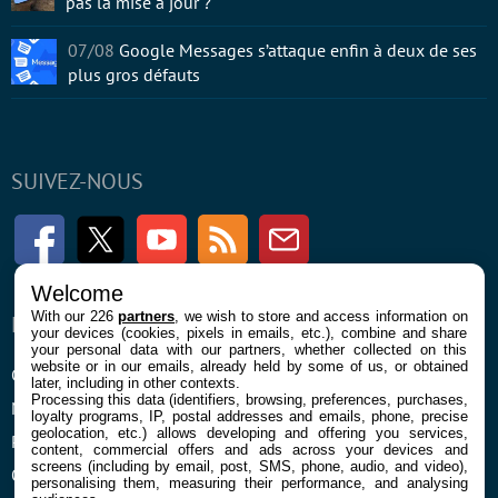
pas la mise à jour ?
07/08
Google Messages s’attaque enfin à deux de ses
plus gros défauts
SUIVEZ-NOUS
Facebook
Twitter
Youtube
RSS
Newsletter
Welcome
With our 226
partners
, we wish to store and access information on
ENTREPRISE
À PROPOS
your devices (cookies, pixels in emails, etc.), combine and share
your personal data with our partners, whether collected on this
website or in our emails, already held by some of us, or obtained
Confidentialité et Cookies
Contact
later, including in other contexts.
Processing this data (identifiers, browsing, preferences, purchases,
Mentions légales et CGU
loyalty programs, IP, postal addresses and emails, phone, precise
geolocation, etc.) allows developing and offering you services,
Préférences Cookies
content, commercial offers and ads across your devices and
screens (including by email, post, SMS, phone, audio, and video),
Qui sommes nous
personalising them, measuring their performance, and analysing