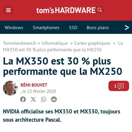
Rechercher
>
Windows
Smartphones
SSD
Bons plans
Tomshardware.fr
Informatique
Cartes graphiques
La
MX350 est 30 % plus performante que la MX250
La MX350 est 30 % plus
performante que la MX250
RÉMI BOUVET
Com
1
, le 13 février 2020
Facebook
Twitter
Whatsapp
Reddit
NVIDIA officialise ses MX350 et MX330, toujours
sous architecture Pascal.