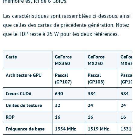
mémoire est ici de 6 Gbit/s.
Les caractéristiques sont rassemblées ci-dessous, ainsi
que celles des cartes de précédente génération. Notez
que le TDP reste à 25 W pour les deux références.
Carte
GeForce
GeForce
GeForc
MX350
MX250
MX33
Architecture GPU
Pascal
Pascal
Pascal
(GP107)
(GP108)
(GP108
Cœurs CUDA
640
384
384
Unités de texture
32
24
24
ROP
16
16
16
Fréquence de base
1354 MHz
1519 MHz
1531 