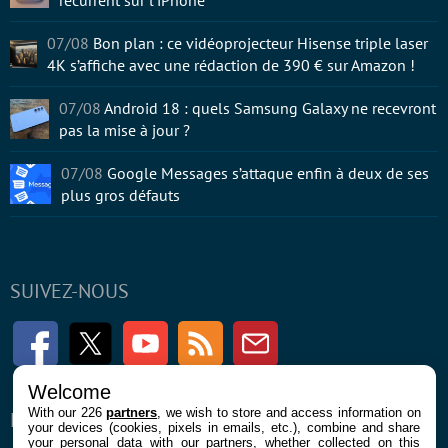
récurrent sur l’iPhone
07/08
Bon plan : ce vidéoprojecteur Hisense triple laser
4K s’affiche avec une rédaction de 390 € sur Amazon !
07/08
Android 18 : quels Samsung Galaxy ne recevront
pas la mise à jour ?
07/08
Google Messages s’attaque enfin à deux de ses
plus gros défauts
SUIVEZ-NOUS
Facebook
Twitter
Youtube
RSS
Newsletter
Welcome
With our 226
partners
, we wish to store and access information on
ENTREPRISE
À PROPOS
your devices (cookies, pixels in emails, etc.), combine and share
your personal data with our partners, whether collected on this