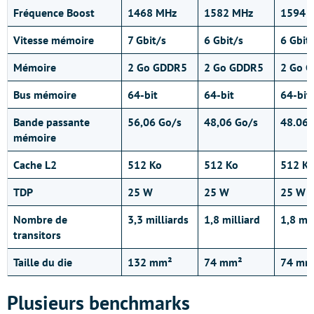
Fréquence Boost
1468 MHz
1582 MHz
1594 
Vitesse mémoire
7 Gbit/s
6 Gbit/s
6 Gbit
Mémoire
2 Go GDDR5
2 Go GDDR5
2 Go 
Bus mémoire
64-bit
64-bit
64-bit
Bande passante
56,06 Go/s
48,06 Go/s
48.06 
mémoire
Cache L2
512 Ko
512 Ko
512 K
TDP
25 W
25 W
25 W
Nombre de
3,3 milliards
1,8 milliard
1,8 mil
transitors
Taille du die
132 mm²
74 mm²
74 mm
Plusieurs benchmarks