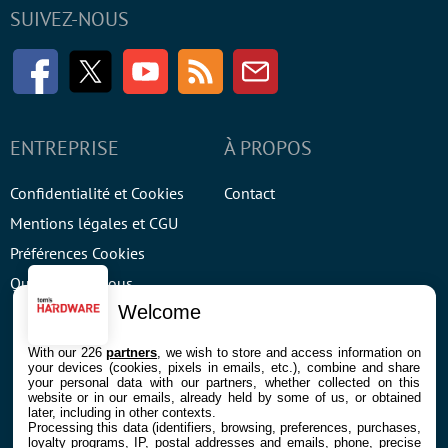
SUIVEZ-NOUS
Facebook
Twitter
Youtube
RSS
Newsletter
ENTREPRISE
À PROPOS
Confidentialité et Cookies
Contact
Mentions légales et CGU
Préférences Cookies
Qui sommes nous
Welcome
With our 226
partners
, we wish to store and access information on
your devices (cookies, pixels in emails, etc.), combine and share
your personal data with our partners, whether collected on this
website or in our emails, already held by some of us, or obtained
© 2026 Galaxie Media Tous droits réservés
later, including in other contexts.
Processing this data (identifiers, browsing, preferences, purchases,
loyalty programs, IP, postal addresses and emails, phone, precise