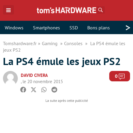
Rechercher
>
Windows
Smartphones
SSD
Bons plans
Tomshardware.fr
Gaming
Consoles
La PS4 émule les
jeux PS2
La PS4 émule les jeux PS2
DAVID CIVERA
Com
0
, le 20 novembre 2015
Facebook
Twitter
Whatsapp
Reddit