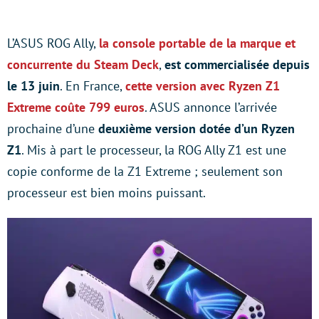
L’ASUS ROG Ally,
la console portable de la marque et
concurrente du Steam Deck
,
est commercialisée depuis
le 13 juin
. En France,
cette version avec Ryzen Z1
Extreme coûte 799 euros
. ASUS annonce l’arrivée
prochaine d’une
deuxième version dotée d’un Ryzen
Z1
. Mis à part le processeur, la ROG Ally Z1 est une
copie conforme de la Z1 Extreme ; seulement son
processeur est bien moins puissant.