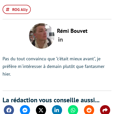
ROG Ally
Rémi Bouvet
LinkedIn
Pas du tout convaincu que "c'était mieux avant", je
préfère m'intéresser à demain plutôt que fantasmer
hier.
La rédaction vous conseille aussi...
Facebook
Messenger
Twitter
Linkedin
Whatsapp
Reddit
Shar