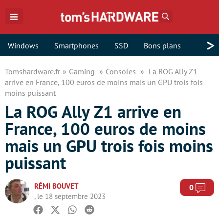
Rechercher
>
Windows
Smartphones
SSD
Bons plans
Tomshardware.fr
Gaming
Consoles
La ROG Ally Z1
arrive en France, 100 euros de moins mais un GPU trois fois
moins puissant
La ROG Ally Z1 arrive en
France, 100 euros de moins
mais un GPU trois fois moins
puissant
RÉMI BOUVET
Com
0
, le 18 septembre 2023
Facebook
Twitter
Whatsapp
Reddit