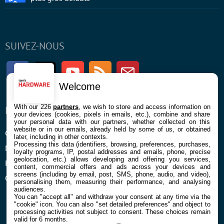
SUIVEZ-NOUS
Facebook
Twitter
Youtube
RSS
Newsletter
Welcome
With our 226
partners
, we wish to store and access information on
ENTREPRISE
À PROPOS
your devices (cookies, pixels in emails, etc.), combine and share
your personal data with our partners, whether collected on this
website or in our emails, already held by some of us, or obtained
Confidentialité et Cookies
Contact
later, including in other contexts.
Processing this data (identifiers, browsing, preferences, purchases,
Mentions légales et CGU
loyalty programs, IP, postal addresses and emails, phone, precise
geolocation, etc.) allows developing and offering you services,
Préférences Cookies
content, commercial offers and ads across your devices and
screens (including by email, post, SMS, phone, audio, and video),
Qui sommes nous
personalising them, measuring their performance, and analysing
audiences.
You can "accept all" and withdraw your consent at any time via the
"cookie" icon
. You can also "set detailed preferences" and object to
processing activities not subject to consent. These choices remain
valid for 6 months.