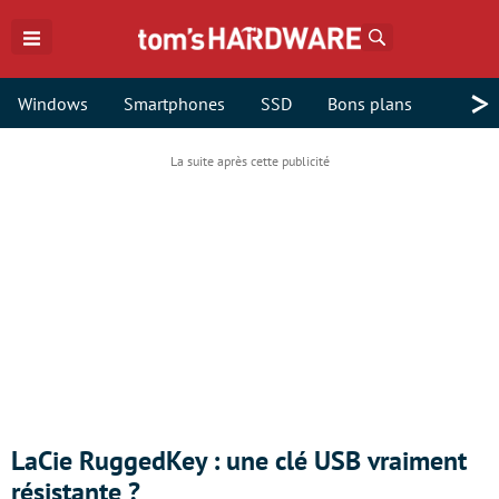
Rechercher
>
Windows
Smartphones
SSD
Bons plans
LaCie RuggedKey : une clé USB vraiment
résistante ?