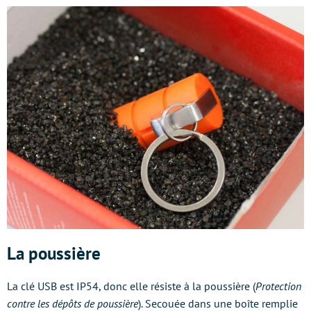
La poussière
La clé USB est IP54, donc elle résiste à la poussière (
Protection
contre les dépôts de poussière
). Secouée dans une boîte remplie