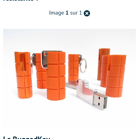
Retour
Image
1
sur 1
à
la
page
précédente