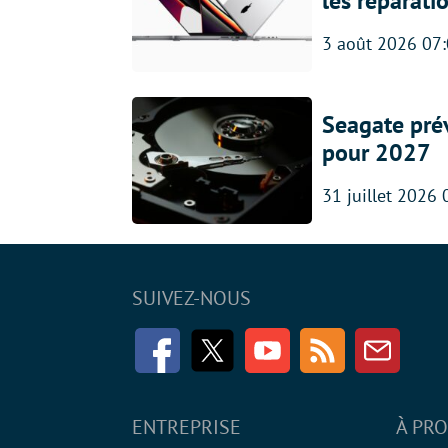
les réparati
3 août 2026 07
Seagate prév
pour 2027
31 juillet 2026 
SUIVEZ-NOUS
Facebook
Twitter
Youtube
RSS
Newsle
ENTREPRISE
À PR