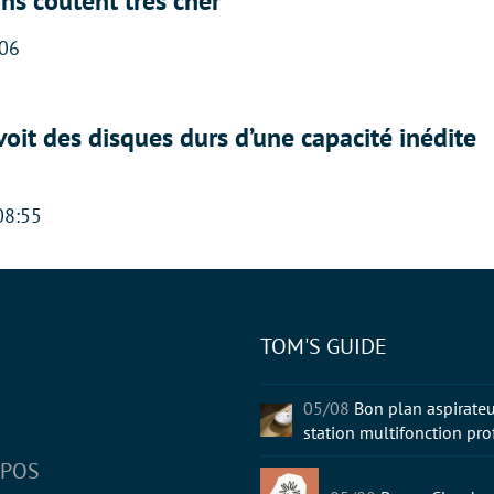
ons coûtent très cher
:06
oit des disques durs d’une capacité inédite
08:55
TOM'S GUIDE
tter
05/08
Bon plan aspirateu
station multifonction pro
OPOS