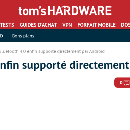
TESTS
GUIDES D’ACHAT
VPN
FORFAIT MOBILE
DOS
SD
Bons plans
Bluetooth 4.0 enfin supporté directement par Android
enfin supporté directement
0