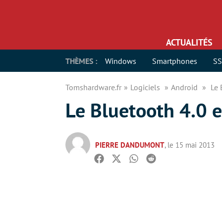
ACTUALITÉS
THÈMES :
Windows
Smartphones
S
Tomshardware.fr
Logiciels
Android
Le 
Le Bluetooth 4.0 
PIERRE DANDUMONT
, le 15 mai 2013
Facebook
Twitter
Whatsapp
Reddit