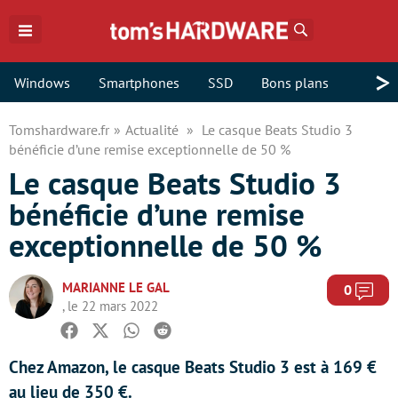
Rechercher
>
Windows
Smartphones
SSD
Bons plans
Tomshardware.fr
Actualité
Le casque Beats Studio 3
bénéficie d’une remise exceptionnelle de 50 %
Le casque Beats Studio 3
bénéficie d’une remise
exceptionnelle de 50 %
MARIANNE LE GAL
Com
0
, le 22 mars 2022
Facebook
Twitter
Whatsapp
Reddit
Chez Amazon, le casque Beats Studio 3 est à 169 €
au lieu de 350 €.