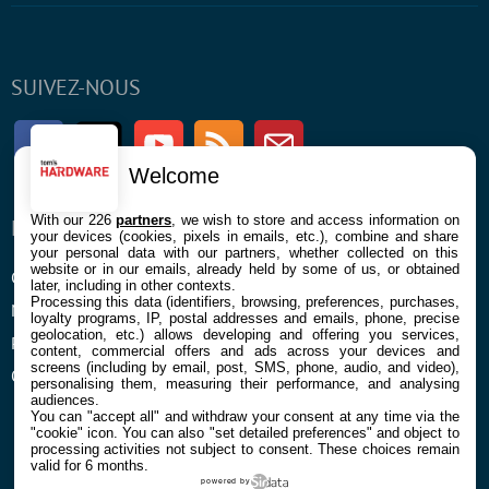
SUIVEZ-NOUS
Facebook
Twitter
Youtube
RSS
Newsletter
Welcome
With our 226
partners
, we wish to store and access information on
ENTREPRISE
À PROPOS
your devices (cookies, pixels in emails, etc.), combine and share
your personal data with our partners, whether collected on this
website or in our emails, already held by some of us, or obtained
Confidentialité et Cookies
Contact
later, including in other contexts.
Processing this data (identifiers, browsing, preferences, purchases,
Mentions légales et CGU
loyalty programs, IP, postal addresses and emails, phone, precise
geolocation, etc.) allows developing and offering you services,
Préférences Cookies
content, commercial offers and ads across your devices and
screens (including by email, post, SMS, phone, audio, and video),
Qui sommes nous
personalising them, measuring their performance, and analysing
audiences.
You can "accept all" and withdraw your consent at any time via the
"cookie" icon
. You can also "set detailed preferences" and object to
processing activities not subject to consent. These choices remain
valid for 6 months.
powered by