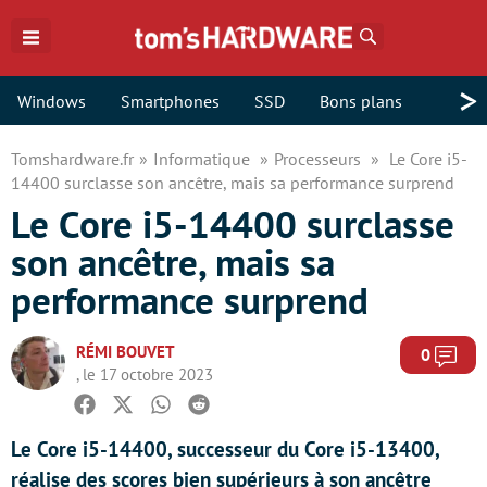
Rechercher
>
Windows
Smartphones
SSD
Bons plans
Tomshardware.fr
Informatique
Processeurs
Le Core i5-
14400 surclasse son ancêtre, mais sa performance surprend
Le Core i5-14400 surclasse
son ancêtre, mais sa
performance surprend
RÉMI BOUVET
Com
0
, le 17 octobre 2023
Facebook
Twitter
Whatsapp
Reddit
Le Core i5-14400, successeur du Core i5-13400,
réalise des scores bien supérieurs à son ancêtre