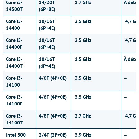
Core i5-
14/20T
1,7 GHz
À déte
14500T
(6P+8E)
Core i5-
10/16T
2,5 GHz
4,7 GH
14400
(6P+4E)
Core i5-
10/16T
2,5 GHz
4,7 GH
14400F
(6P+4E)
Core i5-
10/16T
1,5 GHz
À déte
14400T
(6P+4E)
Core i3-
4/8T (4P+0E)
3,5 GHz
–
14100
Core i3-
4/8T (4P+0E)
3,5 GHz
–
14100F
Core i3-
4/8T (4P+0E)
2,7 GHz
4,7 GH
14100T
Intel 300
2/4T (2P+0E)
3,9 GHz
–