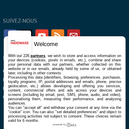
SUIVEZ-NOUS
Facebook
Twitter
Youtube
RSS
Newsletter
Welcome
With our 226
partners
, we wish to store and access information on
ENTREPRISE
À PROPOS
your devices (cookies, pixels in emails, etc.), combine and share
your personal data with our partners, whether collected on this
website or in our emails, already held by some of us, or obtained
Confidentialité et Cookies
Contact
later, including in other contexts.
Processing this data (identifiers, browsing, preferences, purchases,
Mentions légales et CGU
loyalty programs, IP, postal addresses and emails, phone, precise
geolocation, etc.) allows developing and offering you services,
Préférences Cookies
content, commercial offers and ads across your devices and
screens (including by email, post, SMS, phone, audio, and video),
Qui sommes nous
personalising them, measuring their performance, and analysing
audiences.
You can "accept all" and withdraw your consent at any time via the
"cookie" icon
. You can also "set detailed preferences" and object to
processing activities not subject to consent. These choices remain
valid for 6 months.
powered by