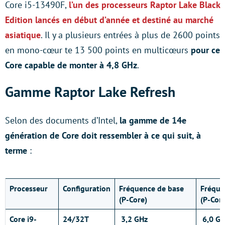
Core i5-13490F,
l’un des processeurs Raptor Lake Black
Edition lancés en début d’année et destiné au marché
asiatique
. Il y a plusieurs entrées à plus de 2600 points
en mono-cœur te 13 500 points en multicœurs
pour ce
Core capable de monter à 4,8 GHz
.
Gamme Raptor Lake Refresh
Selon des documents d’Intel,
la gamme de 14e
génération de Core doit ressembler à ce qui suit, à
terme
:
Processeur
Configuration
Fréquence de base
Fréque
(P-Core)
(P-Core
Core i9-
24/32T
3,2 GHz
6,0 GH