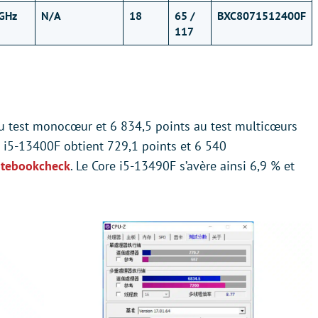
 GHz
N/A
18
65 /
BXC8071512400F
117
au test monocœur et 6 834,5 points au test multicœurs
e i5-13400F obtient 729,1 points et 6 540
tebookcheck
. Le Core i5-13490F s’avère ainsi 6,9 % et