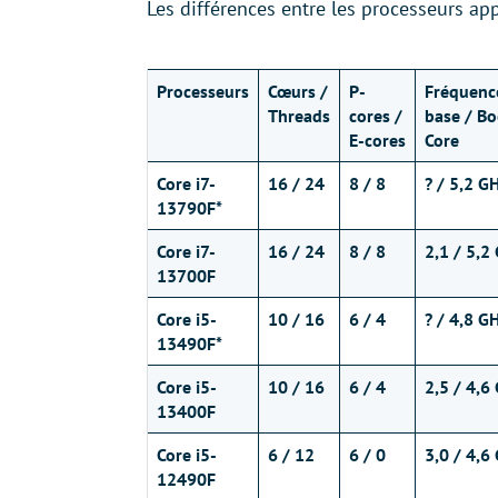
Les différences entre les processeurs ap
Processeurs
Cœurs /
P-
Fréquenc
Threads
cores /
base / Bo
E-cores
Core
Core i7-
16 / 24
8 / 8
?
/
5,2 G
13790F*
Core i7-
16 / 24
8 / 8
2,1 / 5,2
13700F
Core i5-
10 / 16
6 / 4
? / 4,8
GH
13490F*
Core i5-
10 / 16
6 / 4
2,5 / 4,6
13400F
Core i5-
6 / 12
6 / 0
3,0 / 4,6
12490F