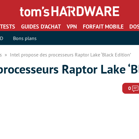
TESTS
GUIDES D’ACHAT
VPN
FORFAIT MOBILE
DOS
SD
Bons plans
rs
Intel propose des processeurs Raptor Lake ‘Black Edition’
processeurs Raptor Lake ‘B
0