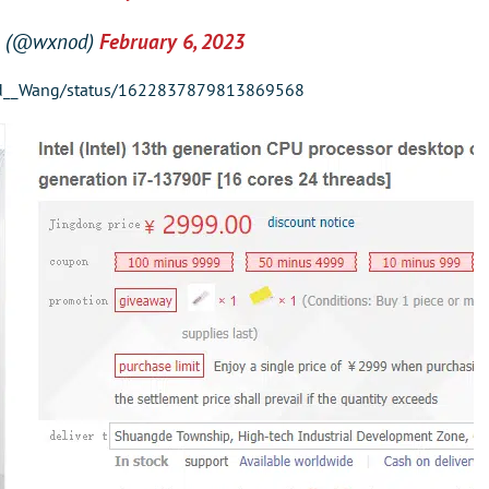
 (@wxnod)
February 6, 2023
/Zed__Wang/status/1622837879813869568