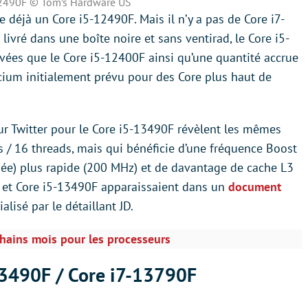
12490F © Tom’s Hardware US
te déjà un Core i5-12490F. Mais il n’y a pas de Core i7-
t livré dans une boîte noire et sans ventirad, le Core i5-
ées que le Core i5-12400F ainsi qu’une quantité accrue
ilicium initialement prévu pour des Core plus haut de
r Twitter pour le Core i5-13490F révèlent les mêmes
rs / 16 threads, mais qui bénéficie d’une fréquence Boost
née) plus rapide (200 MHz) et de davantage de cache L3
F et Core i5-13490F apparaissaient dans un
document
lisé par le détaillant JD.
ochains mois pour les processeurs
13490F / Core i7-13790F