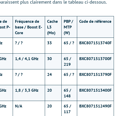
paraissent plus clairement dans le tableau ci-dessous.
e de
Fréquence de
Cache
PBP /
Code de référence
ost P-
base / Boost E-
L3
MTP
Core
(Mo)
(W)
Hz
? / ?
33
65 / ?
BXC8071513740F
 GHz
1,4 / 4,1 GHz
30
65 /
BXC8071513700F
219
z
? / ?
24
65 / ?
BXC8071513790F
 GHz
1,8 / 3,3 GHz
20
65 /
BXC8071513400F
148
 GHz
N/A
20
65 /
BXC8071512490F
117