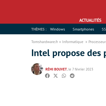
ACTUALITÉS
THÈMES :
Windows
Smartphones
S
Tomshardware.fr
Informatique
Processeu
Intel propose des 
RÉMI BOUVET
, le 7 février 2023
Facebook
Twitter
Whatsapp
Reddit