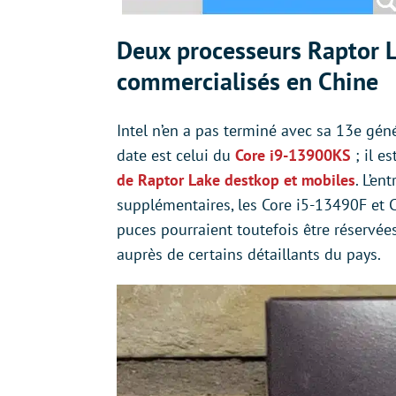
Deux processeurs Raptor 
commercialisés en Chine
Intel n’en a pas terminé avec sa 13e gén
date est celui du
Core i9-13900KS
; il e
de Raptor Lake destkop et mobiles
. L’en
supplémentaires, les Core i5-13490F et C
puces pourraient toutefois être réservées
auprès de certains détaillants du pays.