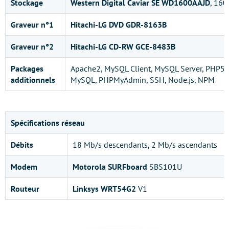
Stockage
Western Digital Caviar SE WD1600AAJD
, 160
Graveur n°1
Hitachi-LG DVD GDR-8163B
Graveur n°2
Hitachi-LG CD-RW GCE-8483B
Packages
Apache2, MySQL Client, MySQL Server, PHP5
additionnels
MySQL, PHPMyAdmin, SSH, Node.js, NPM
Spécifications réseau
Débits
18 Mb/s descendants, 2 Mb/s ascendants
Modem
Motorola SURFboard
SBS101U
Routeur
Linksys WRT54G2
V1