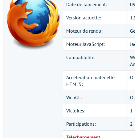
Date de lancement:
09/
Version actuelle:
13
Moteur de rendu:
Gec
Moteur JavaScript:
Jae
Compatibilité:
Win
And
Accélération matérielle
Oui
HTML5:
WebGL:
Oui
Victoires:
1
Participations:
2
Téléchargement