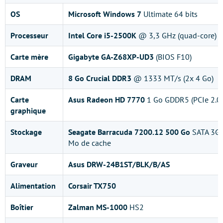
OS
Microsoft
Windows 7
Ultimate 64 bits
Processeur
Intel Core i5-2500K
@ 3,3 GHz (quad-core)
Carte mère
Gigabyte GA-Z68XP-UD3
(BIOS F10)
DRAM
8 Go Crucial DDR3
@ 1333 MT/s (2x 4 Go)
Carte
Asus Radeon HD 7770
1 Go GDDR5 (PCIe 2.0
graphique
Stockage
Seagate Barracuda 7200.12 500 Go
SATA 3Gb/
Mo de cache
Graveur
Asus DRW-24B1ST/BLK/B/AS
Alimentation
Corsair TX750
Boîtier
Zalman MS-1000
HS2