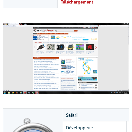
Téléchargement
Safari
Développeur:
A