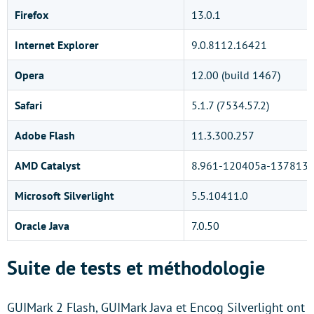
Firefox
13.0.1
Internet Explorer
9.0.8112.16421
Opera
12.00 (build 1467)
Safari
5.1.7 (7534.57.2)
Adobe Flash
11.3.300.257
AMD Catalyst
8.961-120405a-137813C
Microsoft Silverlight
5.5.10411.0
Oracle Java
7.0.50
Suite de tests et méthodologie
GUIMark 2 Flash, GUIMark Java et Encog Silverlight ont