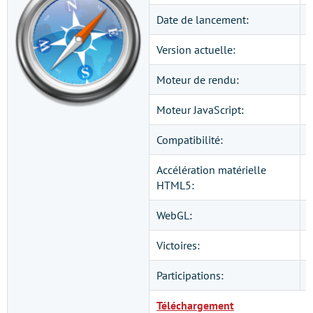
Date de lancement:
Version actuelle:
5
Moteur de rendu:
W
Moteur JavaScript:
N
Compatibilité:
W
Accélération matérielle
E
HTML5:
WebGL:
Victoires:
Participations:
Téléchargement