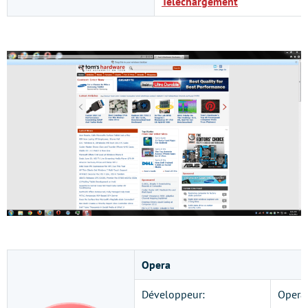
Téléchargement
Opera
Développeur:
Opera