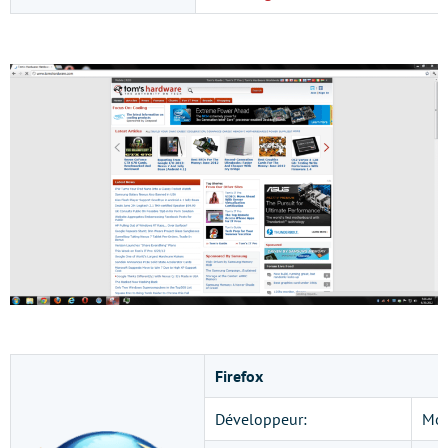
Firefox
Développeur:
Moz