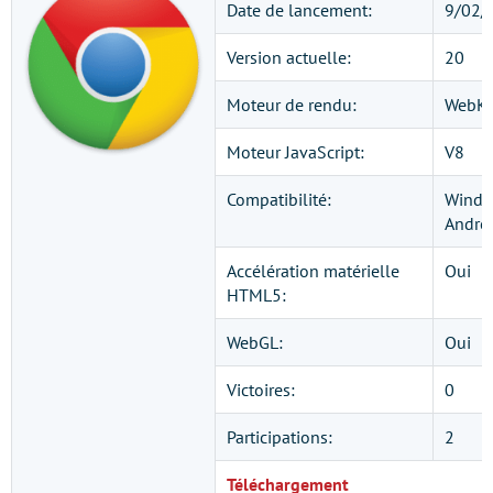
Date de lancement:
9/02/
Version actuelle:
20
Moteur de rendu:
WebKi
Moteur JavaScript:
V8
Compatibilité:
Windo
Androi
Accélération matérielle
Oui
HTML5:
WebGL:
Oui
Victoires:
0
Participations:
2
Téléchargement