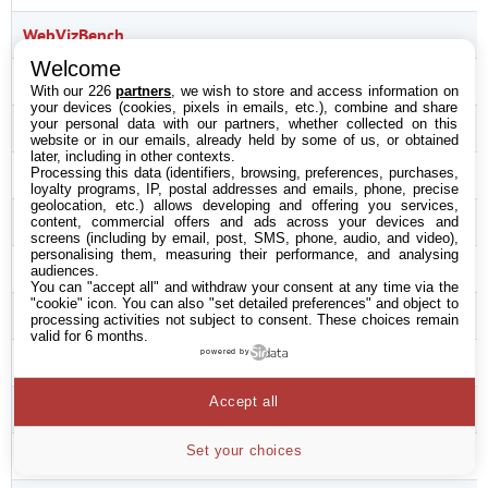
WebVizBench
Welcome
Mozilla WebGL FishIE
With our 226
partners
, we wish to store and access information on
your devices (cookies, pixels in emails, etc.), combine and share
your personal data with our partners, whether collected on this
WebGL Solar System
website or in our emails, already held by some of us, or obtained
later, including in other contexts.
Processing this data (identifiers, browsing, preferences, purchases,
RIABench Flash
(5 tests)
loyalty programs, IP, postal addresses and emails, phone, precise
geolocation, etc.) allows developing and offering you services,
RIABench Java
(5 tests)
content, commercial offers and ads across your devices and
screens (including by email, post, SMS, phone, audio, and video),
personalising them, measuring their performance, and analysing
RIABench Silverlight
(5 tests)
audiences.
You can "accept all" and withdraw your consent at any time via the
"cookie" icon
. You can also "set detailed preferences" and object to
Rendement
(4 Benchmarks/Tests)
processing activities not subject to consent. These choices remain
valid for 6 months.
powered by
Utilisation mémoire: 1 onglet
Accept all
Utilisation mémoire: 40 onglets
Set your choices
Gestion mémoire: -39 onglets