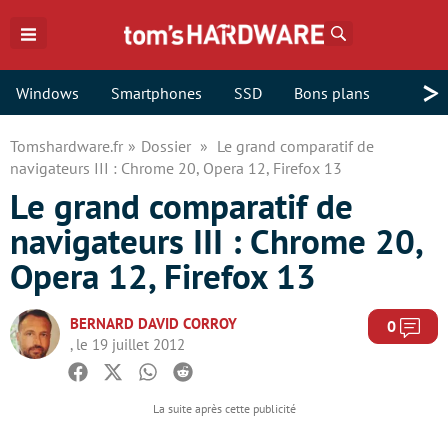
Rechercher
>
Windows
Smartphones
SSD
Bons plans
Tomshardware.fr
Dossier
Le grand comparatif de
navigateurs III : Chrome 20, Opera 12, Firefox 13
Le grand comparatif de
navigateurs III : Chrome 20,
Opera 12, Firefox 13
BERNARD DAVID CORROY
Com
0
, le 19 juillet 2012
Facebook
Twitter
Whatsapp
Reddit