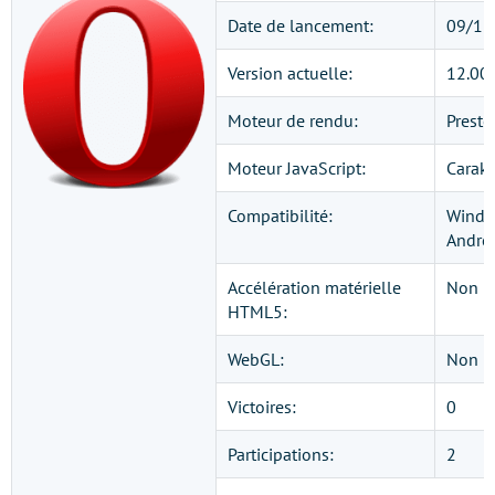
Date de lancement:
09/12
Version actuelle:
12.00
Moteur de rendu:
Presto
Moteur JavaScript:
Carak
Compatibilité:
Windo
Androi
Accélération matérielle
Non
HTML5:
WebGL:
Non
Victoires:
0
Participations:
2