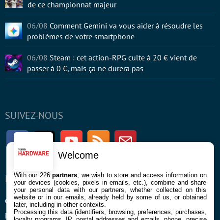
de ce championnat majeur
06/08
Comment Gemini va vous aider à résoudre les
problèmes de votre smartphone
06/08
Steam : cet action-RPG culte à 20 € vient de
passer à 0 €, mais ça ne durera pas
SUIVEZ-NOUS
Facebook
Twitter
Youtube
RSS
Newsletter
Welcome
With our 226
partners
, we wish to store and access information on
ENTREPRISE
À PROPOS
your devices (cookies, pixels in emails, etc.), combine and share
your personal data with our partners, whether collected on this
website or in our emails, already held by some of us, or obtained
Confidentialité et Cookies
Contact
later, including in other contexts.
Processing this data (identifiers, browsing, preferences, purchases,
Mentions légales et CGU
loyalty programs, IP, postal addresses and emails, phone, precise