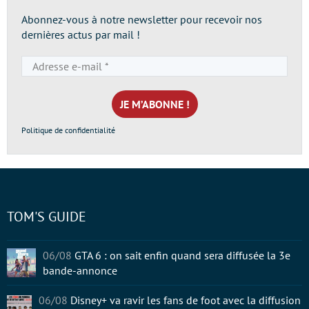
Abonnez-vous à notre newsletter pour recevoir nos
dernières actus par mail !
Adresse
e-
mail
*
Politique de confidentialité
TOM'S GUIDE
06/08
GTA 6 : on sait enfin quand sera diffusée la 3e
bande-annonce
06/08
Disney+ va ravir les fans de foot avec la diffusion