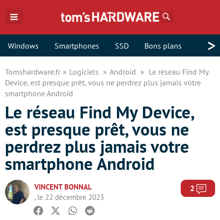
Rechercher
>
Windows
Smartphones
SSD
Bons plans
Tomshardware.fr
Logiciels
Android
Le réseau Find My
Device, est presque prêt, vous ne perdrez plus jamais votre
smartphone Android
Le réseau Find My Device,
est presque prêt, vous ne
perdrez plus jamais votre
smartphone Android
VINCENT BONNAL
Com
2
, le 22 décembre 2023
Facebook
Twitter
Whatsapp
Reddit