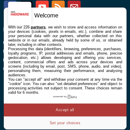
Facebook
Twitter
Youtube
RSS
Newsletter
Welcome
With our 226
partners
, we wish to store and access information on
ENTREPRISE
À PROPOS
your devices (cookies, pixels in emails, etc.), combine and share
your personal data with our partners, whether collected on this
website or in our emails, already held by some of us, or obtained
Confidentialité et Cookies
Contact
later, including in other contexts.
Processing this data (identifiers, browsing, preferences, purchases,
Mentions légales et CGU
loyalty programs, IP, postal addresses and emails, phone, precise
geolocation, etc.) allows developing and offering you services,
Préférences Cookies
content, commercial offers and ads across your devices and
screens (including by email, post, SMS, phone, audio, and video),
Qui sommes nous
personalising them, measuring their performance, and analysing
audiences.
You can "accept all" and withdraw your consent at any time via the
"cookie" icon
. You can also "set detailed preferences" and object to
processing activities not subject to consent. These choices remain
valid for 6 months.
powered by
© 2026 Galaxie Media Tous droits réservés
Accept all
Set your choices