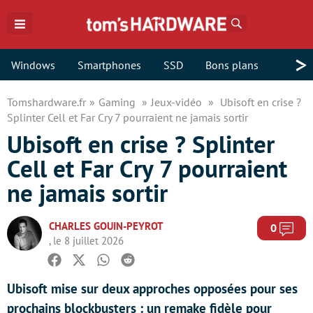
Rechercher
>
Windows
Smartphones
SSD
Bons plans
Tomshardware.fr
Gaming
Jeux-vidéo
Ubisoft en crise ?
Splinter Cell et Far Cry 7 pourraient ne jamais sortir
Ubisoft en crise ? Splinter
Cell et Far Cry 7 pourraient
ne jamais sortir
CHARLES GOUIN-PEYROT
Com
0
, le 8 juillet 2026
Facebook
Twitter
Whatsapp
Reddit
Ubisoft mise sur deux approches opposées pour ses
prochains blockbusters : un remake fidèle pour