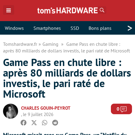
Rechercher
>
Windows
Smartphones
SSD
Bons plans
Tomshardware.fr
Gaming
Game Pass en chute libre :
après 80 milliards de dollars investis, le pari raté de Microsoft
Game Pass en chute libre :
après 80 milliards de dollars
investis, le pari raté de
Microsoft
CHARLES GOUIN-PEYROT
Com
0
, le 9 juillet 2026
Facebook
Twitter
Whatsapp
Reddit