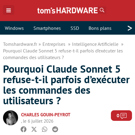
Rechercher
>
Windows
Smartphones
SSD
Bons plans
Tomshardware.fr
Entreprises
Intelligence Artificielle
Pourquoi Claude Sonnet 5 refuse-t-il parfois d’exécuter les
commandes des utilisateurs ?
Pourquoi Claude Sonnet 5
refuse-t-il parfois d’exécuter
les commandes des
utilisateurs ?
CHARLES GOUIN-PEYROT
Com
0
, le 6 juillet 2026
Facebook
Twitter
Whatsapp
Reddit