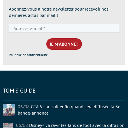
Abonnez-vous à notre newsletter pour recevoir nos
dernières actus par mail !
Adresse
e-
mail
*
Politique de confidentialité
TOM'S GUIDE
06/08
GTA 6 : on sait enfin quand sera diffusée la 3e
bande-annonce
06/08
Disney+ va ravir les fans de foot avec la diffusion