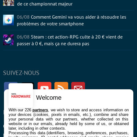
de ce championnat majeur
06/08
Comment Gemini va vous aider à résoudre les
problèmes de votre smartphone
06/08
Steam : cet action-RPG culte à 20 € vient de
passer à 0 €, mais ça ne durera pas
SUIVEZ-NOUS
Facebook
Twitter
Youtube
RSS
Newsletter
Welcome
With our 226
partners
, we wish to store and access information on
ENTREPRISE
À PROPOS
your devices (cookies, pixels in emails, etc.), combine and share
your personal data with our partners, whether collected on this
website or in our emails, already held by some of us, or obtained
Confidentialité et Cookies
Contact
later, including in other contexts.
Processing this data (identifiers, browsing, preferences, purchases,
Mentions légales et CGU