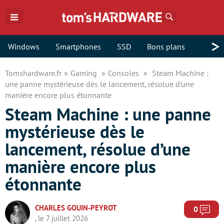
Rechercher
>
Windows
Smartphones
SSD
Bons plans
Tomshardware.fr
Gaming
Consoles
Steam Machine :
une panne mystérieuse dès le lancement, résolue d’une
manière encore plus étonnante
Steam Machine : une panne
mystérieuse dès le
lancement, résolue d’une
manière encore plus
étonnante
CHARLES GOUIN-PEYROT
Com
0
, le 7 juillet 2026