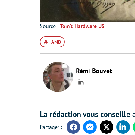
Source :
Tom’s Hardware US
AMD
Rémi Bouvet
LinkedIn
La rédaction vous conseille a
Facebook
Messenger
Twitter
Linke