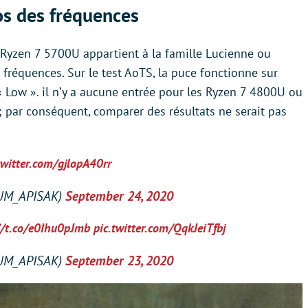
os des fréquences
ce Ryzen 7 5700U appartient à la famille Lucienne ou
fréquences. Sur le test AoTS, la puce fonctionne sur
« Low ». il n’y a aucune entrée pour les Ryzen 7 4800U ou
 par conséquent, comparer des résultats ne serait pas
twitter.com/gjlopA40rr
UM_APISAK)
September 24, 2020
//t.co/e0Ihu0pJmb
pic.twitter.com/QqkJeiTfbj
UM_APISAK)
September 23, 2020