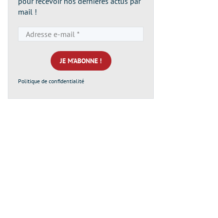
pour recevoir nos dernières actus par
mail !
Adresse
e-
mail
*
Politique de confidentialité