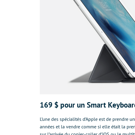
169 $ pour un Smart Keyboar
L’une des spécialités d’Apple est de prendre u
années et la vendre comme si elle était la prem
sur l’arrivée du copier-coller d’iOS ou le multi