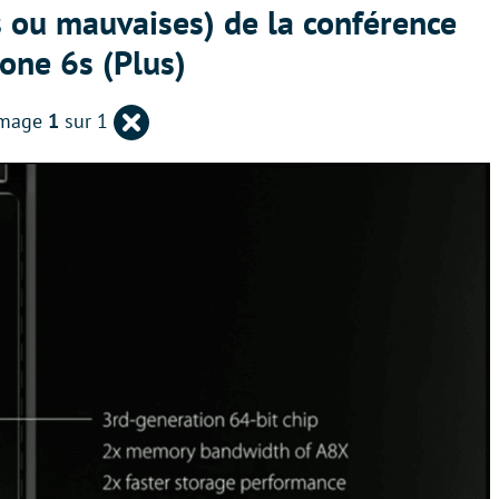
s ou mauvaises) de la conférence
hone 6s (Plus)
Retour
Image
1
sur 1
à
la
page
précédente