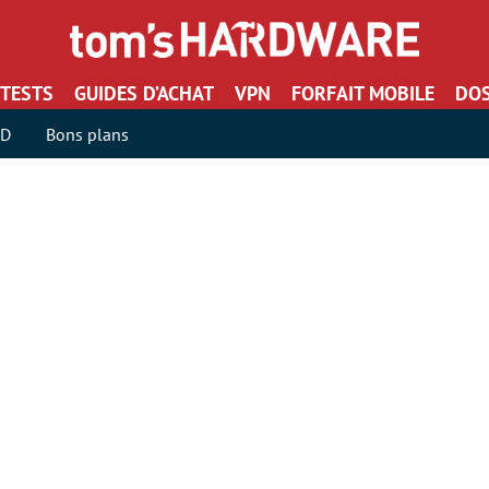
TESTS
GUIDES D’ACHAT
VPN
FORFAIT MOBILE
DOS
SD
Bons plans