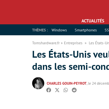
ACTUALITÉS
THÈMES :
Windows
Smartphones
S
Tomshardware.fr
Entreprises
Les États-Un
Les États-Unis veu
dans les semi-con
CHARLES GOUIN-PEYROT
, le 24 décem
Facebook
Twitter
Whatsapp
Reddit