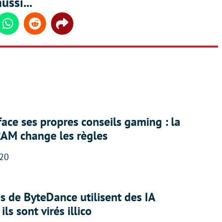
ussi...
din
Whatsapp
Reddit
Share
face ses propres conseils gaming : la
RAM change les règles
:20
 de ByteDance utilisent des IA
ils sont virés illico