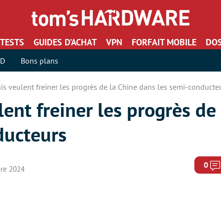
TESTS
GUIDES D’ACHAT
VPN
FORFAIT MOBILE
DOS
SD
Bons plans
is veulent freiner les progrès de la Chine dans les semi-conducte
lent freiner les progrès de
ducteurs
0
bre 2024