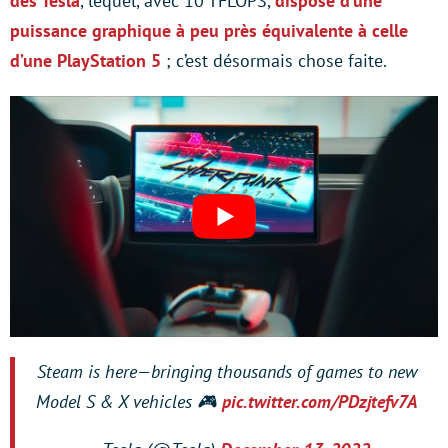
des Tesla
, lequel, avec 10 TFLOPS,
dispose d’une
puissance graphique à peu près équivalente à celle
d’une PlayStation 5
; c’est désormais chose faite.
Steam is here—bringing thousands of games to new
Model S & X vehicles 🎮
pic.twitter.com/PDzjtefv7A