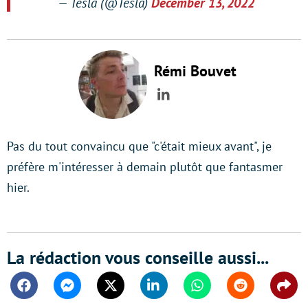
— Tesla (@Tesla)
December 13, 2022
Rémi Bouvet
LinkedIn
Pas du tout convaincu que "c'était mieux avant", je
préfère m'intéresser à demain plutôt que fantasmer
hier.
La rédaction vous conseille aussi...
Facebook
Messenger
Twitter
Linkedin
Whatsapp
Reddit
Shar