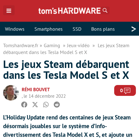
Rechercher
>
Windows
Smartphones
SSD
Bons plans
Tomshardware.fr
Gaming
Jeux-vidéo
Les jeux Steam
débarquent dans les Tesla Model S et X
Les jeux Steam débarquent
dans les Tesla Model S et X
RÉMI BOUVET
Com
0
, le 14 décembre 2022
Facebook
Twitter
Whatsapp
Reddit
L’Holiday Update rend des centaines de jeux Steam
désormais jouables sur le système d’info-
divertissement des Tesla Model X et S, et ajoute un