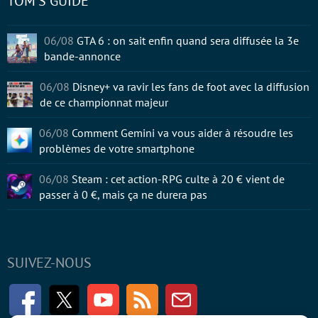
TOM'S GUIDE
06/08
GTA 6 : on sait enfin quand sera diffusée la 3e
bande-annonce
06/08
Disney+ va ravir les fans de foot avec la diffusion
de ce championnat majeur
06/08
Comment Gemini va vous aider à résoudre les
problèmes de votre smartphone
06/08
Steam : cet action-RPG culte à 20 € vient de
passer à 0 €, mais ça ne durera pas
SUIVEZ-NOUS
Facebook
Twitter
Youtube
RSS
Newsletter