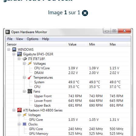
Retour
Image
1
sur 1
à
la
page
précédente