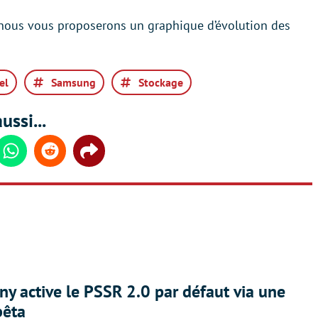
 nous vous proposerons un graphique d’évolution des
el
Samsung
Stockage
ussi...
din
Whatsapp
Reddit
Share
ny active le PSSR 2.0 par défaut via une
bêta