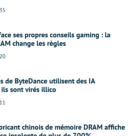
:35
face ses propres conseils gaming : la
RAM change les règles
:20
 de ByteDance utilisent des IA
ils sont virés illico
:11
abricant chinois de mémoire DRAM affiche
nce insolente de plus de 700%