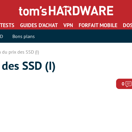
TESTS
GUIDES D’ACHAT
VPN
FORFAIT MOBILE
DOS
SD
Bons plans
n du prix des SSD (I)
 des SSD (I)
0