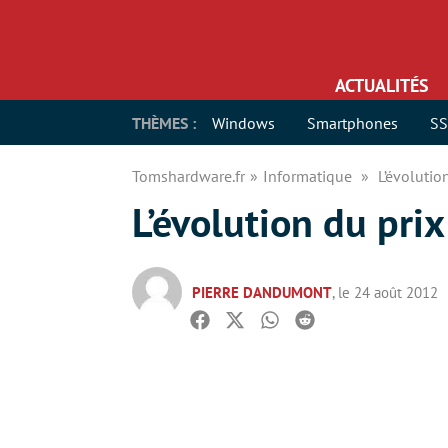
ACTUALITÉS
THÈMES :
Windows
Smartphones
S
Tomshardware.fr
Informatique
L’évolutio
L’évolution du prix
PIERRE DANDUMONT
, le 24 août 2012
Facebook
Twitter
Whatsapp
Reddit