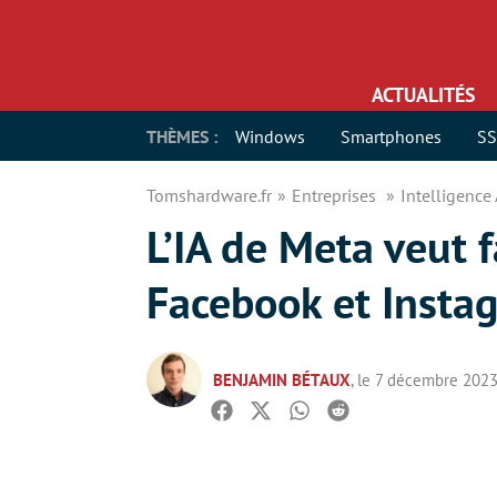
ACTUALITÉS
THÈMES :
Windows
Smartphones
S
Tomshardware.fr
Entreprises
Intelligence 
L’IA de Meta veut f
Facebook et Insta
BENJAMIN BÉTAUX
, le 7 décembre 202
Facebook
Twitter
Whatsapp
Reddit