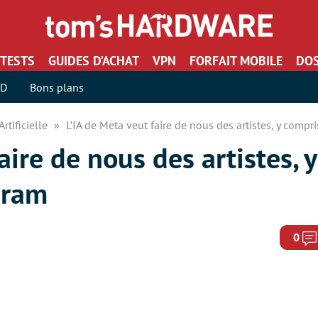
TESTS
GUIDES D’ACHAT
VPN
FORFAIT MOBILE
DOS
SD
Bons plans
Artificielle
L’IA de Meta veut faire de nous des artistes, y comp
aire de nous des artistes, 
gram
0
3