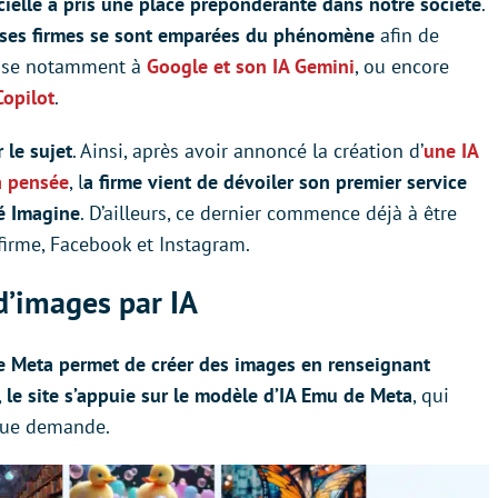
ficielle a pris une place prépondérante dans notre société
.
ses firmes se sont emparées du phénomène
afin de
ense notamment à
Google et son IA Gemini
, ou encore
Copilot
.
 le sujet
. Ainsi, après avoir annoncé la création d’
une IA
a pensée
, l
a firme vient de dévoiler son premier service
mé Imagine
. D’ailleurs, ce dernier commence déjà à être
 firme, Facebook et Instagram.
 d’images par IA
de Meta permet de créer des images en renseignant
,
le site s’appuie sur le modèle d’IA Emu de Meta
, qui
que demande.