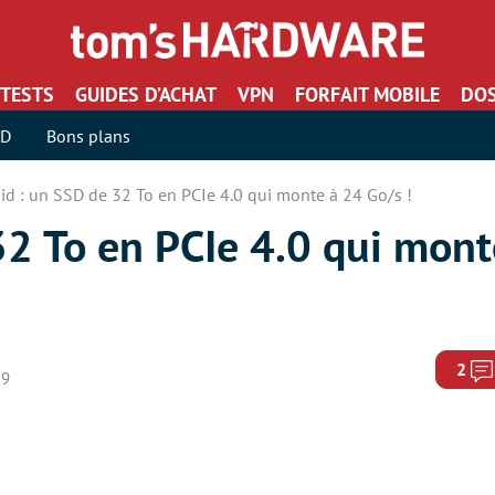
TESTS
GUIDES D’ACHAT
VPN
FORFAIT MOBILE
DOS
SD
Bons plans
qid : un SSD de 32 To en PCIe 4.0 qui monte à 24 Go/s !
32 To en PCIe 4.0 qui mont
2
19