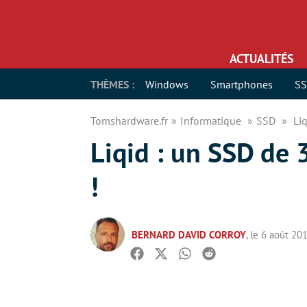
ACTUALITÉS
THÈMES :
Windows
Smartphones
S
Tomshardware.fr
Informatique
SSD
Li
Liqid : un SSD de 
!
BERNARD DAVID CORROY
, le 6 août 20
Facebook
Twitter
Whatsapp
Reddit