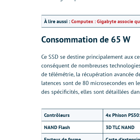
À lire aussi :
Computex : Gigabyte associe qua
Consommation de 65 W
Ce SSD se destine principalement aux cen
conséquent de nombreuses technologies pr
de télémétrie, la récupération avancée d
latences sont de 80 microsecondes en lec
des spécificités, elles sont détaillées da
Contrôleurs
4x Phison PS50
NAND Flash
3D TLC NAND
Facteur de forme
Carte d’extensi