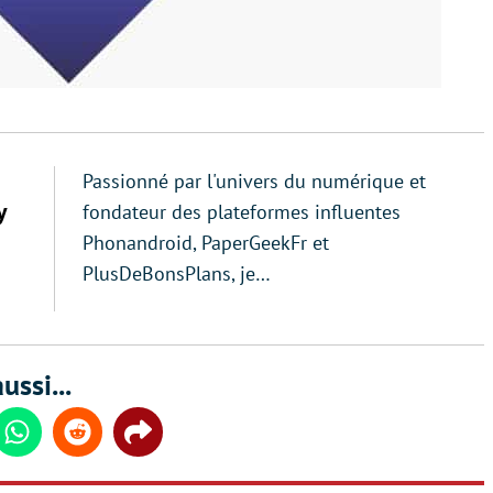
Passionné par l'univers du numérique et
y
fondateur des plateformes influentes
Phonandroid, PaperGeekFr et
PlusDeBonsPlans, je…
ussi...
din
Whatsapp
Reddit
Share