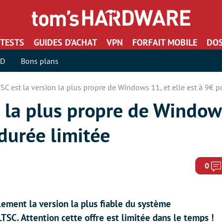
TESTS
GUIDES D’ACHAT
VPN
FORFAIT MOBILE
DOS
SD
Bons plans
SC est la version la plus propre de Windows 11, et elle est à 9€ 
n la plus propre de Windows
durée limitée
0
ement la version la plus fiable du système
TSC. Attention cette offre est limitée dans le temps !