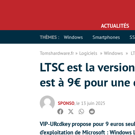
ACTUALITÉS
THÈMES :
Windows
Smartphones
S
Tomshardware.fr
Logiciels
Windows
LT
LTSC est la versio
est à 9€ pour une 
SPONSO
, le 13 juin 2025
Facebook
Twitter
Whatsapp
Reddit
VIP-URcdkey propose pour 9 euros seul
d’exploitation de Microsoft : Windows L