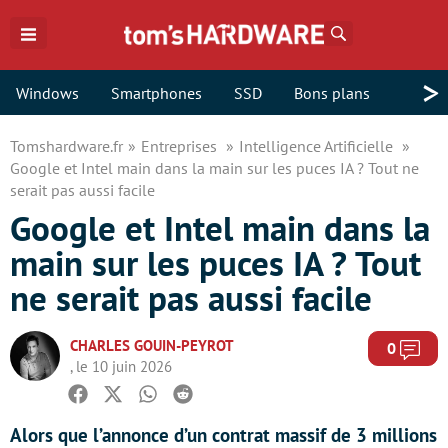
Rechercher
>
Windows
Smartphones
SSD
Bons plans
Tomshardware.fr
Entreprises
Intelligence Artificielle
Google et Intel main dans la main sur les puces IA ? Tout ne
serait pas aussi facile
Google et Intel main dans la
main sur les puces IA ? Tout
ne serait pas aussi facile
CHARLES GOUIN-PEYROT
Com
0
, le 10 juin 2026
Facebook
Twitter
Whatsapp
Reddit
Alors que l’annonce d’un contrat massif de 3 millions