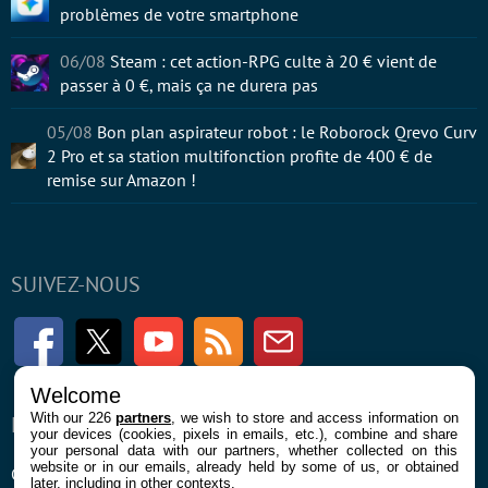
problèmes de votre smartphone
06/08
Steam : cet action-RPG culte à 20 € vient de
passer à 0 €, mais ça ne durera pas
05/08
Bon plan aspirateur robot : le Roborock Qrevo Curv
2 Pro et sa station multifonction profite de 400 € de
remise sur Amazon !
SUIVEZ-NOUS
Facebook
Twitter
Youtube
RSS
Newsletter
Welcome
With our 226
partners
, we wish to store and access information on
ENTREPRISE
À PROPOS
your devices (cookies, pixels in emails, etc.), combine and share
your personal data with our partners, whether collected on this
website or in our emails, already held by some of us, or obtained
Confidentialité et Cookies
Contact
later, including in other contexts.