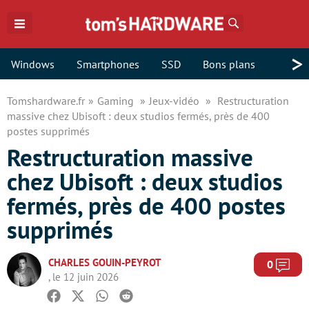
Rechercher
>
Windows
Smartphones
SSD
Bons plans
Tomshardware.fr
Gaming
Jeux-vidéo
Restructuration
massive chez Ubisoft : deux studios fermés, près de 400
postes supprimés
Restructuration massive
chez Ubisoft : deux studios
fermés, près de 400 postes
supprimés
CHARLES GOUIN-PEYROT
Com
0
, le 12 juin 2026
Facebook
Twitter
Whatsapp
Reddit