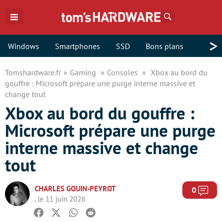
Rechercher
>
Windows
Smartphones
SSD
Bons plans
Tomshardware.fr
Gaming
Consoles
Xbox au bord du
gouffre : Microsoft prépare une purge interne massive et
change tout
Xbox au bord du gouffre :
Microsoft prépare une purge
interne massive et change
tout
CHARLES GOUIN-PEYROT
Com
0
, le 11 juin 2026
Facebook
Twitter
Whatsapp
Reddit