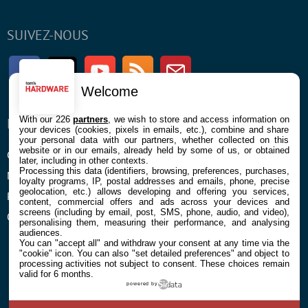
SUIVEZ-NOUS
Facebook
Twitter
Youtube
RSS
Newsletter
Welcome
With our 226
partners
, we wish to store and access information on
ENTREPRISE
À PROPOS
your devices (cookies, pixels in emails, etc.), combine and share
your personal data with our partners, whether collected on this
website or in our emails, already held by some of us, or obtained
Confidentialité et Cookies
Contact
later, including in other contexts.
Processing this data (identifiers, browsing, preferences, purchases,
Mentions légales et CGU
loyalty programs, IP, postal addresses and emails, phone, precise
geolocation, etc.) allows developing and offering you services,
Préférences Cookies
content, commercial offers and ads across your devices and
screens (including by email, post, SMS, phone, audio, and video),
Qui sommes nous
personalising them, measuring their performance, and analysing
audiences.
You can "accept all" and withdraw your consent at any time via the
"cookie" icon
. You can also "set detailed preferences" and object to
processing activities not subject to consent. These choices remain
valid for 6 months.
powered by
© 2026 Galaxie Media Tous droits réservés