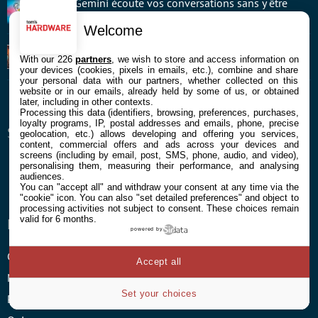
10/08
Gemini écoute vos conversations sans y être
invité, que se passe-t-il ?
Welcome
10/08
Draguer avec ChatGPT : 37 % des Français ont
With our 226
partners
, we wish to store and access information on
demandé de l’aide à une IA cet été
your devices (cookies, pixels in emails, etc.), combine and share
your personal data with our partners, whether collected on this
website or in our emails, already held by some of us, or obtained
later, including in other contexts.
Processing this data (identifiers, browsing, preferences, purchases,
loyalty programs, IP, postal addresses and emails, phone, precise
SUIVEZ-NOUS
geolocation, etc.) allows developing and offering you services,
content, commercial offers and ads across your devices and
screens (including by email, post, SMS, phone, audio, and video),
Facebook
Twitter
Youtube
RSS
Newsletter
personalising them, measuring their performance, and analysing
audiences.
You can "accept all" and withdraw your consent at any time via the
"cookie" icon
. You can also "set detailed preferences" and object to
processing activities not subject to consent. These choices remain
valid for 6 months.
ENTREPRISE
À PROPOS
powered by
Confidentialité et Cookies
Contact
Accept all
Mentions légales et CGU
Set your choices
Préférences Cookies