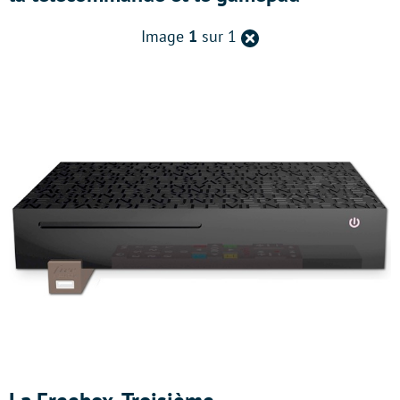
Retour
Image
1
sur 1
à
la
page
précédente