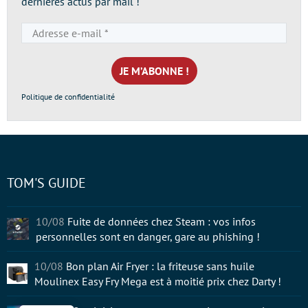
dernières actus par mail !
Adresse
e-
mail
*
Politique de confidentialité
TOM'S GUIDE
10/08
Fuite de données chez Steam : vos infos
personnelles sont en danger, gare au phishing !
10/08
Bon plan Air Fryer : la friteuse sans huile
Moulinex Easy Fry Mega est à moitié prix chez Darty !