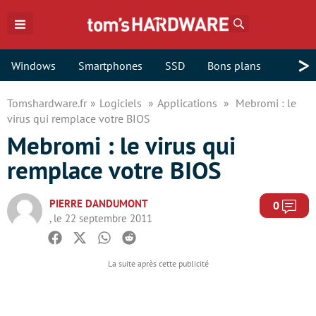
Rechercher
>
Windows
Smartphones
SSD
Bons plans
Tomshardware.fr
Logiciels
Applications
Mebromi : le
virus qui remplace votre BIOS
Mebromi : le virus qui
remplace votre BIOS
PIERRE DANDUMONT
Com
0
, le 22 septembre 2011
Facebook
Twitter
Whatsapp
Reddit