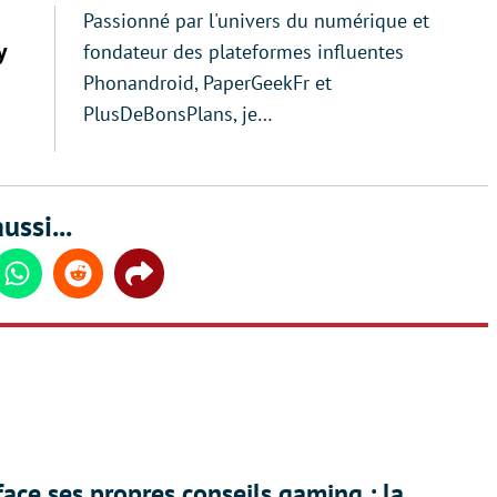
Passionné par l'univers du numérique et
y
fondateur des plateformes influentes
Phonandroid, PaperGeekFr et
PlusDeBonsPlans, je…
ussi...
din
Whatsapp
Reddit
Share
face ses propres conseils gaming : la