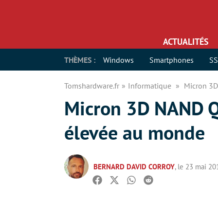
ACTUALITÉS
THÈMES :
Windows
Smartphones
S
Tomshardware.fr
Informatique
Micron 3D
Micron 3D NAND QL
élevée au monde
BERNARD DAVID CORROY
, le 23 mai 20
Facebook
Twitter
Whatsapp
Reddit