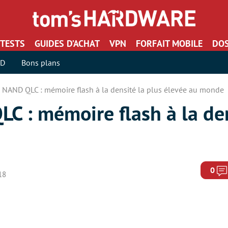
TESTS
GUIDES D’ACHAT
VPN
FORFAIT MOBILE
DOS
SD
Bons plans
 NAND QLC : mémoire flash à la densité la plus élevée au monde
C : mémoire flash à la den
0
18