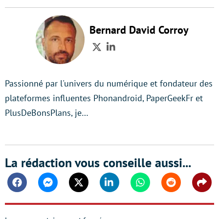
Bernard David Corroy
Twitter
LinkedIn
Passionné par l'univers du numérique et fondateur des
plateformes influentes Phonandroid, PaperGeekFr et
PlusDeBonsPlans, je…
La rédaction vous conseille aussi...
Facebook
Messenger
Twitter
Linkedin
Whatsapp
Reddit
Shar