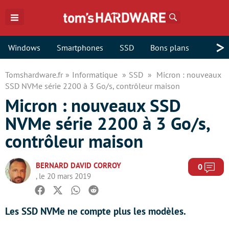
Rechercher
>
Windows
Smartphones
SSD
Bons plans
Tomshardware.fr
Informatique
SSD
Micron : nouveaux
SSD NVMe série 2200 à 3 Go/s, contrôleur maison
Micron : nouveaux SSD
NVMe série 2200 à 3 Go/s,
contrôleur maison
BERNARD DAVID CORROY
Com
0
, le 20 mars 2019
Facebook
Twitter
Whatsapp
Reddit
Les SSD NVMe ne compte plus les modèles.