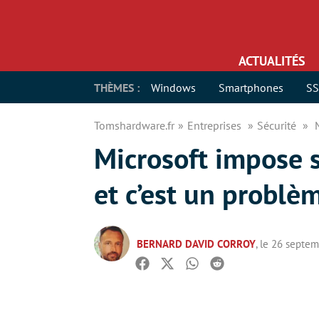
ACTUALITÉS
THÈMES :
Windows
Smartphones
S
Tomshardware.fr
Entreprises
Sécurité
Microsoft impose 
et c’est un problè
BERNARD DAVID CORROY
, le 26 septe
Facebook
Twitter
Whatsapp
Reddit