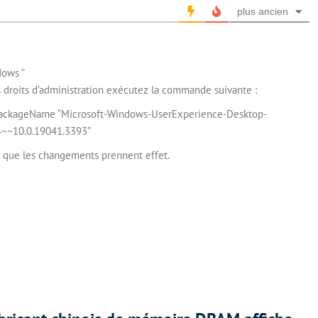
plus ancien
dows ”
 droits d’administration exécutez la commande suivante :
ackageName “Microsoft-Windows-UserExperience-Desktop-
~~10.0.19041.3393”
ur que les changements prennent effet.