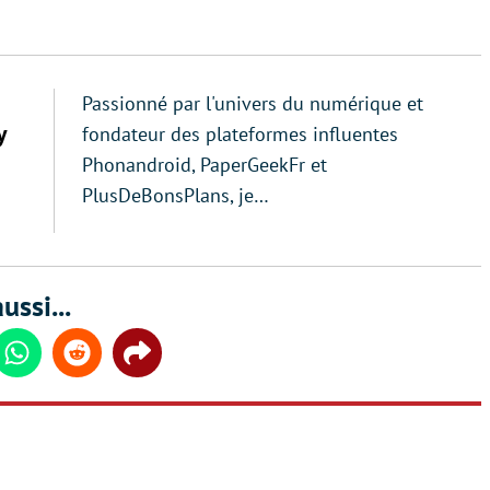
Passionné par l'univers du numérique et
y
fondateur des plateformes influentes
Phonandroid, PaperGeekFr et
PlusDeBonsPlans, je…
ussi...
din
Whatsapp
Reddit
Share