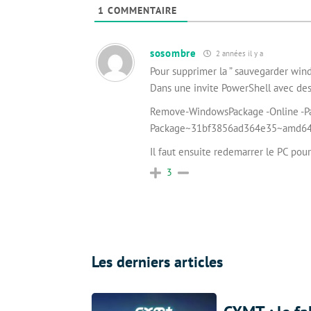
1
COMMENTAIRE
sosombre
2 années il y a
Pour supprimer la ” sauvegarder win
Dans une invite PowerShell avec des
Remove-WindowsPackage -Online -P
Package~31bf3856ad364e35~amd64
Il faut ensuite redemarrer le PC po
3
Les derniers articles