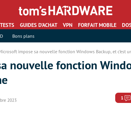
TESTS
GUIDES D’ACHAT
VPN
FORFAIT MOBILE
DOS
SD
Bons plans
Microsoft impose sa nouvelle fonction Windows Backup, et c’est 
sa nouvelle fonction Wind
me
1
mbre 2023