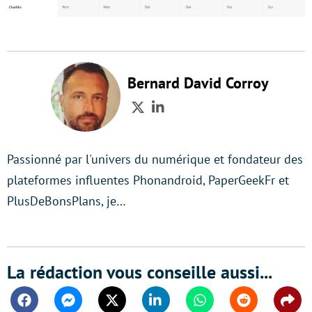
Bernard David Corroy
Twitter
LinkedIn
Passionné par l'univers du numérique et fondateur des
plateformes influentes Phonandroid, PaperGeekFr et
PlusDeBonsPlans, je…
La rédaction vous conseille aussi...
Facebook
Messenger
Twitter
Linkedin
Whatsapp
Reddit
Shar