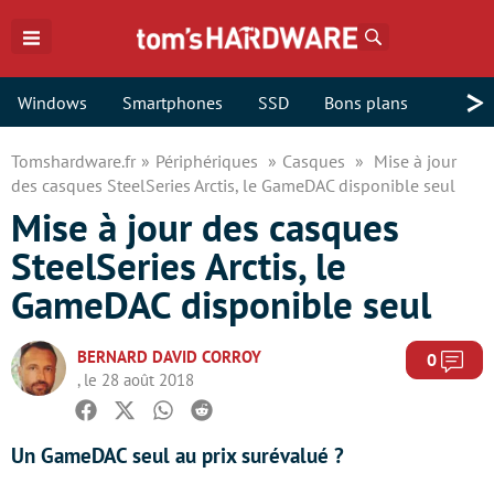
Rechercher
>
Windows
Smartphones
SSD
Bons plans
Tomshardware.fr
Périphériques
Casques
Mise à jour
des casques SteelSeries Arctis, le GameDAC disponible seul
Mise à jour des casques
SteelSeries Arctis, le
GameDAC disponible seul
BERNARD DAVID CORROY
Com
0
, le 28 août 2018
Facebook
Twitter
Whatsapp
Reddit
Un GameDAC seul au prix surévalué ?